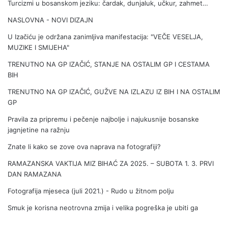
Turcizmi u bosanskom jeziku: čardak, dunjaluk, učkur, zahmet…
a
c
NASLOVNA - NOVI DIZAJN
i
j
U Izačiću je održana zanimljiva manifestacija: "VEČE VESELJA,
a
MUZIKE I SMIJEHA"
p
TRENUTNO NA GP IZAČIĆ, STANJE NA OSTALIM GP I CESTAMA
r
BIH
v
a
TRENUTNO NA GP IZAČIĆ, GUŽVE NA IZLAZU IZ BIH I NA OSTALIM
k
GP
E
Pravila za pripremu i pečenje najbolje i najukusnije bosanske
v
jagnjetine na ražnju
r
o
Znate li kako se zove ova naprava na fotografiji?
p
RAMAZANSKA VAKTIJA MIZ BIHAĆ ZA 2025. – SUBOTA 1. 3. PRVI
e
DAN RAMAZANA
Fotografija mjeseca (juli 2021.) - Rudo u žitnom polju
Smuk je korisna neotrovna zmija i velika pogreška je ubiti ga