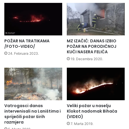
E
U
Z
n
O
s
N
k
E
e
,
p
B
r
POŽAR NA TRATIKAMA
MZ IZAČIĆ: DANAS IZBIO
I
u
/FOTO-VIDEO/
POŽAR NA PORODIČNOJ
L
g
KUĆI NASERA FELIĆA
24. Februara 2023.
O
e
19. Decembra 2020.
V
:
E
K
S
r
E
a
L
j
O
e
.
m
.
Vatrogasci danas
Veliki požar u naselju
j
intervenisali na Laništima i
Klokot nadomak Bihaća
.
u
spriječili požar širih
(VIDEO)
(
n
razmjera
F
a
7. Marta 2019.
O