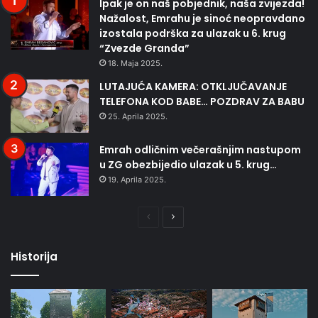
Ipak je on naš pobjednik, naša zvijezda!
Nažalost, Emrahu je sinoć neopravdano
izostala podrška za ulazak u 6. krug
“Zvezde Granda”
18. Maja 2025.
LUTAJUĆA KAMERA: OTKLJUČAVANJE
TELEFONA KOD BABE… POZDRAV ZA BABU
25. Aprila 2025.
Emrah odličnim večerašnjim nastupom
u ZG obezbijedio ulazak u 5. krug…
19. Aprila 2025.
Prethodna
Naredna
stranica
stranica
Historija