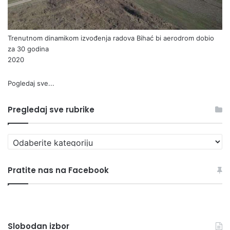
Trenutnom dinamikom izvođenja radova Bihać bi aerodrom dobio
za 30 godina
2020
Pogledaj sve...
Pregledaj sve rubrike
P
r
e
Pratite nas na Facebook
g
l
e
d
a
Slobodan izbor
j