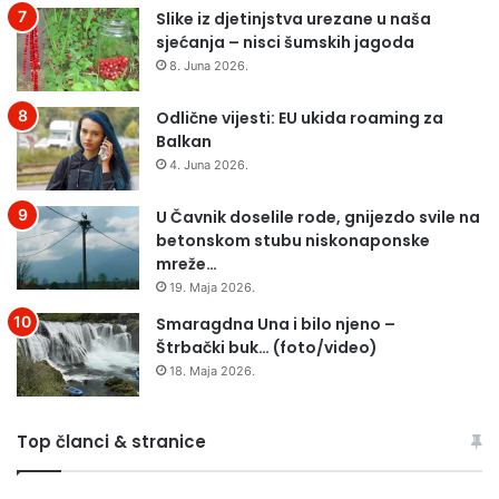
Š
Slike iz djetinjstva urezane u naša
k
E
sjećanja – nisci šumskih jagoda
a
O
k
8. Juna 2026.
D
o
M
š
Odlične vijesti: EU ukida roaming za
I
a
Balkan
L
r
4. Juna 2026.
I
k
O
a
U Čavnik doselile rode, gnijezdo svile na
N
š
betonskom stubu niskonaponske
P
k
mreže…
R
a
19. Maja 2026.
E
r
G
e
Smaragdna Una i bilo njeno –
L
p
Štrbački buk… (foto/video)
E
r
18. Maja 2026.
D
e
A
z
e
Top članci & stranice
n
t