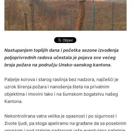
Nastupanjem toplijih dana i početka sezone izvođenja
poljoprivrednih radova učestala je pojava sve većeg
broja požara na području Unsko-sanskog kantona
.
Paljelje korova i starog raslinja bez nadzora, najčešći je
uzrok širenja požara i nanošenja šteta na privatnim
objektima i imovini tako i na šumskom bogatstvu našeg
Kantona.
Nekontrolirana vatra velika je opasnost i po sigurnost i
živote ljudi, pa stoga apeliramo na građane da sa posebnim
oprezom i pod stalnim nadzorom vrše eventulano paljelnje