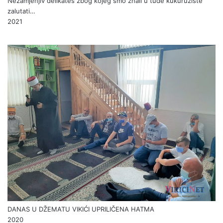
Nezamjenjiv delikates zbog kojeg smo znali u tuđe kukuruzište
zalutati…
2021
DANAS U DŽEMATU VIKIĆI UPRILIČENA HATMA
2020