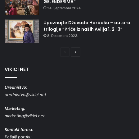
GELENDERIMA”
24. Septembra 2024.
Upoznajte Dževada Harbaša – autora
trilogije “Priče iz naših Avlija 1, 2 i 3”
8. Decembra 2023.
Prethodna
Naredna
stranica
stranica
VIKICI NET
Uredništvo
:
urednistvo@vikici.net
Marketing:
marketing@vikici.net
Kontakt forma
:
Pošalji poruku