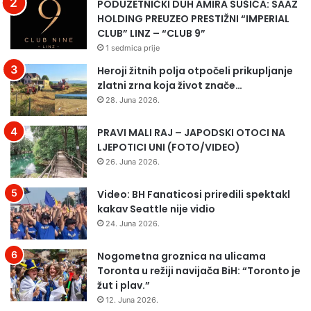
A
s
PODUZETNIČKI DUH AMIRA SUŠIĆA: SAAZ
L
k
HOLDING PREUZEO PRESTIŽNI “IMPERIAL
G
o
CLUB” LINZ – “CLUB 9”
E
-
1 sedmica prije
O
h
Heroji žitnih polja otpočeli prikupljanje
G
e
zlatni zrna koja život znače…
R
r
28. Juna 2026.
A
c
P
e
PRAVI MALI RAJ – JAPODSKI OTOCI NA
H
g
LJEPOTICI UNI (FOTO/VIDEO)
I
o
C
v
26. Juna 2026.
,
a
V
č
Video: BH Fanaticosi priredili spektakl
I
k
kakav Seattle nije vidio
D
a
24. Juna 2026.
E
k
O
a
Nogometna groznica na ulicama
S
d
Toronta u režiji navijača BiH: “Toronto je
’
e
žut i plav.”
V
t
12. Juna 2026.
I
s