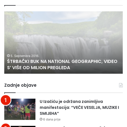
s
v
Š
V
e
T
E
r
R
L
u
B
I
b
A
Č
r
Č
A
i
K
N
k
I
S
5. Septembra 2016.
e
ŠTRBAČKI BUK NA NATIONAL GEOGRAPHIC, VIDEO
B
T
S’ VIŠE OD MILION PREGLEDA
U
V
K
E
N
N
Zadnje objave
A
O
N
:
A
B
U Izačiću je održana zanimljiva
T
o
manifestacija: “VEČE VESELJA, MUZIKE I
I
s
SMIJEHA”
O
a
6 dana prije
N
n