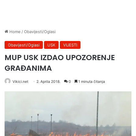
Home
/
Obavijesti/Oglasi
Obavijesti/Oglasi
USK
VIJESTI
MUP USK IZDAO UPOZORENJE
GRAĐANIMA
Vikici.net
2. Aprila 2018.
0
1 minuta čitanja