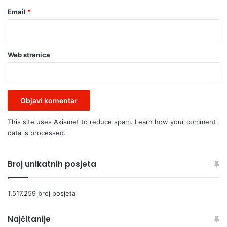
h
Email
*
a
ć
a
!
Web stranica
This site uses Akismet to reduce spam.
Learn how your comment
data is processed.
Broj unikatnih posjeta
1.517.259 broj posjeta
Najčitanije