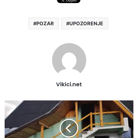
POZAR
UPOZORENJE
Vikici.net
L
O
V
C
I
O