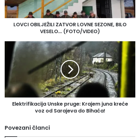
B
I
L
LOVCI OBILJEŽILI ZATVOR LOVNE SEZONE, BILO
J
VESELO... (FOTO/VIDEO)
E
Ž
I
E
L
l
I
e
Z
k
A
t
T
r
V
i
O
f
R
i
L
Elektrifikacija Unske pruge: Krajem juna kreće
k
O
voz od Sarajeva do Bihaća!
a
V
c
N
i
Povezani članci
E
j
S
a