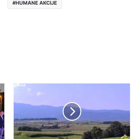
HUMANE AKCIJE
"KOTA"
-
BIVŠA
LOKACIJA
RADARA
ZA
OSMATRANJE
VAZDUŠNOG
PROSTORA