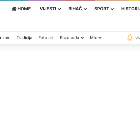
HOME
VIJESTI
BIHAĆ
SPORT
HISTORI
rizam
Tradicija
Foto art
Razonoda
Mix
Vik