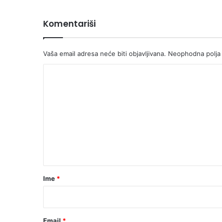
Komentariši
Vaša email adresa neće biti objavljivana.
Neophodna polja
K
o
m
e
n
t
a
r
Ime
*
*
Email
*