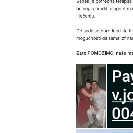
Saneli je potrebna terapija
bi mogla uraditi magnetnu r
liječenju.
Do sada se porodica Lile K
mogućnosti da sama izfinan
Zato POMOZIMO, naše mal