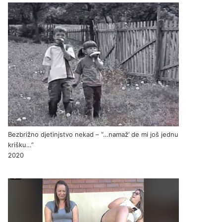
Bezbrižno djetinjstvo nekad – “…namaž’ de mi još jednu
krišku…”
2020