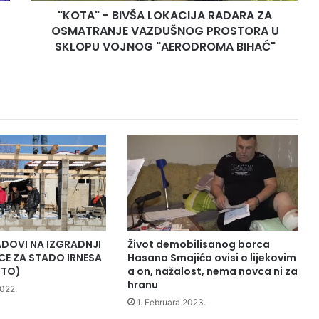
"KOTA" - BIVŠA LOKACIJA RADARA ZA
U
SKLOPU
OSMATRANJE VAZDUŠNOG PROSTORA U
VOJNOG
SKLOPU VOJNOG "AERODROMA BIHAĆ"
"AERODROMA
BIHAĆ"
ADOVI NA IZGRADNJI
Život demobilisanog borca
CE ZA STADO IRNESA
Hasana Smajića ovisi o lijekovim
OTO)
a on, nažalost, nema novca ni za
hranu
022.
1. Februara 2023.