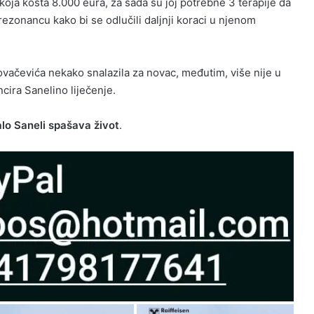
 koja košta 8.000 eura, za sada su joj potrebne 3 terapije da
ezonancu kako bi se odlučili daljnji koraci u njenom
ovačevića nekako snalazila za novac, međutim, više nije u
cira Sanelino liječenje.
o Saneli spašava život
.