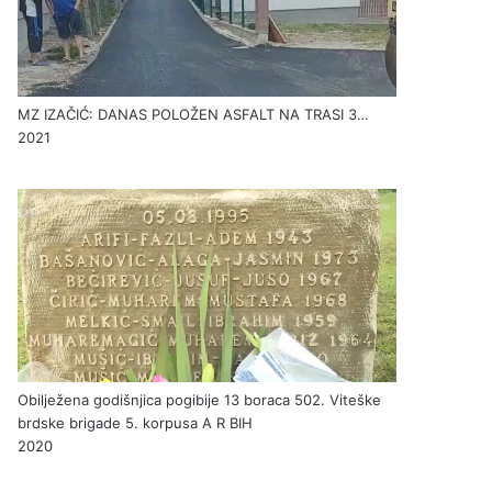
MZ IZAČIĆ: DANAS POLOŽEN ASFALT NA TRASI 3…
2021
Obilježena godišnjica pogibije 13 boraca 502. Viteške
brdske brigade 5. korpusa A R BIH
2020