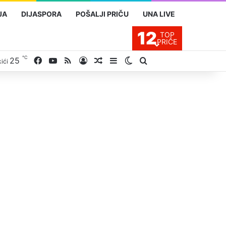
JA
DIJASPORA
POŠALJI PRIČU
UNA LIVE
12
TOP
PRIČE
℃
Facebook
YouTube
RSS
25
Prijavite se
Slučajan proizvod
Sidebar
Switch skin
Traži
ići