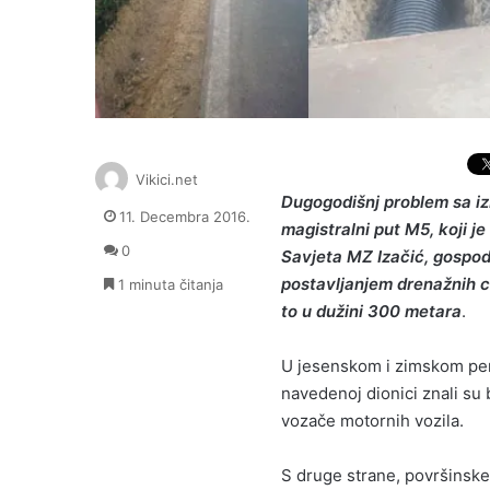
Vikici.net
Dugogodišnj problem sa izb
11. Decembra 2016.
magistralni put M5, koji je
0
Savjeta MZ Izačić, gospod
postavljanjem drenažnih ci
1 minuta čitanja
to u dužini 300 metara
.
U jesenskom i zimskom peri
navedenoj dionici znali su 
vozače motornih vozila.
S druge strane, površinske