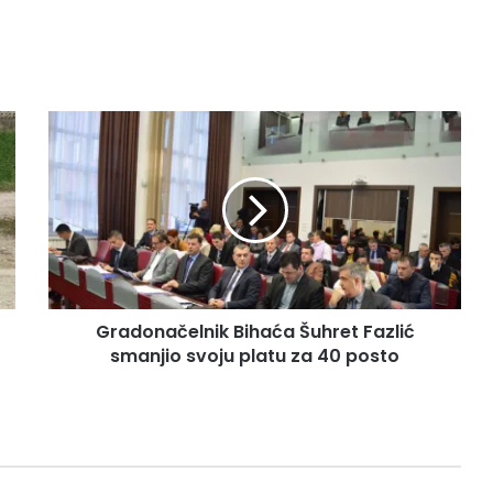
G
r
a
d
o
n
a
č
e
Gradonačelnik Bihaća Šuhret Fazlić
l
smanjio svoju platu za 40 posto
n
i
k
B
i
h
a