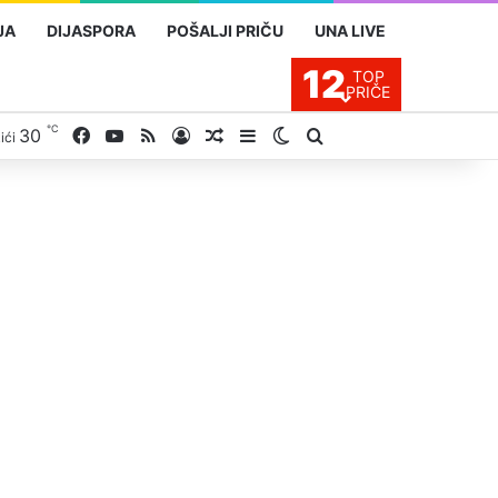
JA
DIJASPORA
POŠALJI PRIČU
UNA LIVE
12
TOP
PRIČE
℃
30
Facebook
YouTube
RSS
Prijavite se
Slučajan proizvod
Sidebar
Switch skin
Traži
ići