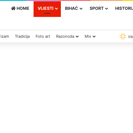
HOME
VIJESTI
BIHAĆ
SPORT
HISTORI
rizam
Tradicija
Foto art
Razonoda
Mix
Vik