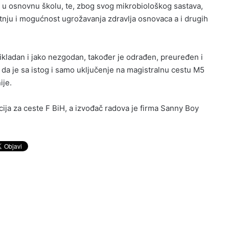
u u osnovnu školu, te, zbog svog mikrobiološkog sastava,
etnju i mogućnost ugrožavanja zdravlja osnovaca a i drugih
eprikladan i jako nezgodan, također je odrađen, preuređen i
da je sa istog i samo uključenje na magistralnu cestu M5
ije.
cija za ceste F BiH, a izvođač radova je firma Sanny Boy