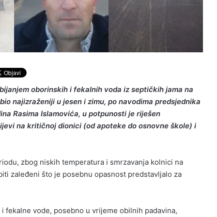
ijanjem oborinskih i fekalnih voda iz septičkih jama na
 bio najizraženiji u jesen i zimu, po navodima predsjednika
ina Rasima Islamovića, u potpunosti je riješen
jevi na kritičnoj dionici (od apoteke do osnovne škole) i
odu, zbog niskih temperatura i smrzavanja kolnici na
biti zaleđeni što je posebnu opasnost predstavljalo za
 i fekalne vode, posebno u vrijeme obilnih padavina,