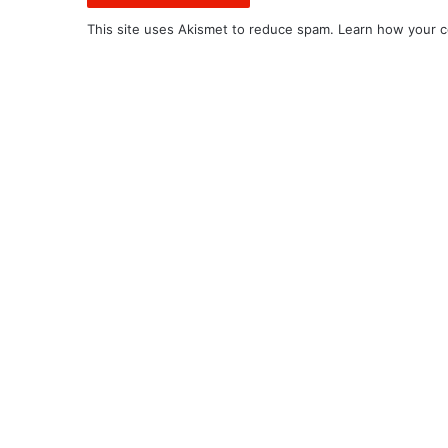
j
This site uses Akismet to reduce spam.
Learn how your c
o
p
r
i
v
r
e
d
n
i
h
p
o
v
r
š
i
n
a
(