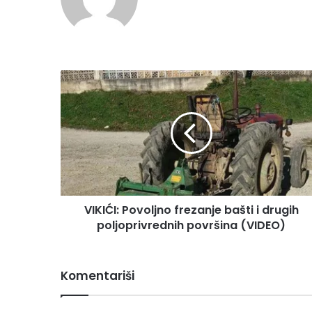
V
I
K
I
Ć
I
:
P
o
VIKIĆI: Povoljno frezanje bašti i drugih
v
poljoprivrednih površina (VIDEO)
o
l
j
n
Komentariši
o
f
r