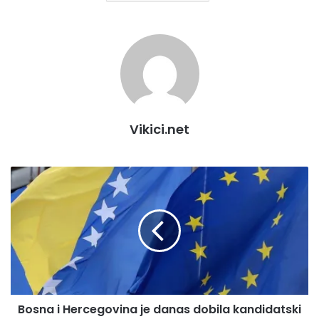
Vikici.net
Bosna
i
Hercegovina
je
danas
dobila
kandidatski
status
za
Bosna i Hercegovina je danas dobila kandidatski
članstvo