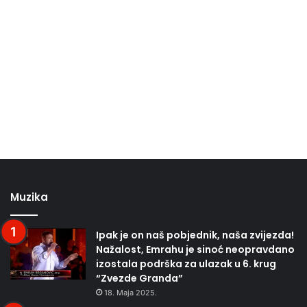
Muzika
Ipak je on naš pobjednik, naša zvijezda!
Nažalost, Emrahu je sinoć neopravdano
izostala podrška za ulazak u 6. krug
“Zvezde Granda”
18. Maja 2025.