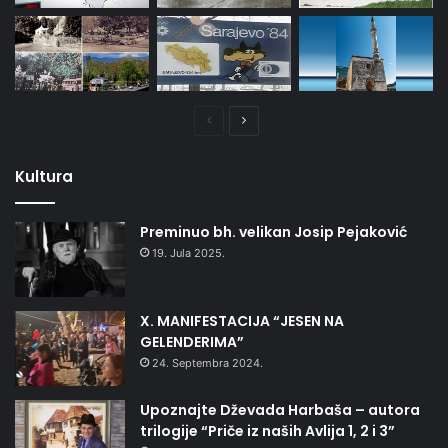
Prethodna
Naredna
stranica
stranica
Kultura
Preminuo bh. velikan Josip Pejaković
19. Jula 2025.
X. MANIFESTACIJA “JESEN NA
GELENDERIMA”
24. Septembra 2024.
Upoznajte Dževada Harbaša – autora
trilogije “Priče iz naših Avlija 1, 2 i 3”