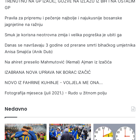
TRENUTNO NA GP IZAČIĆ, GUŽVE NA IZLAZU IZ BIH I NA OSTALIM
GP
Pravila za pripremu i pečenje najbolje i najukusnije bosanske
jagnjetine na ražnju
Smuk je korisna neotrovna zmija i velika pogreška je ubiti ga
Danas se navršavaju 3 godine od prerane smrti bihaćkog umjetnika
Anisa Smajića (Anik Dub)
Na ahiret preselio Mahmutović (Kemal) Ajman iz Izačića
IZABRANA NOVA UPRAVA NK BORAC IZAČIĆ
NOVO IZ FAHRINE KUHINJE - VOLJELA ME ONA...
Fotografija mjeseca (juli 2021.) - Rudo u žitnom polju
Nedavno