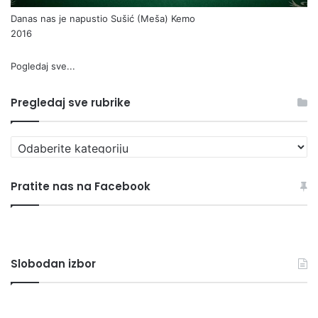
Danas nas je napustio Sušić (Meša) Kemo
2016
Pogledaj sve...
Pregledaj sve rubrike
Pregledaj
sve
rubrike
Pratite nas na Facebook
Slobodan izbor
Košarkaši
Da