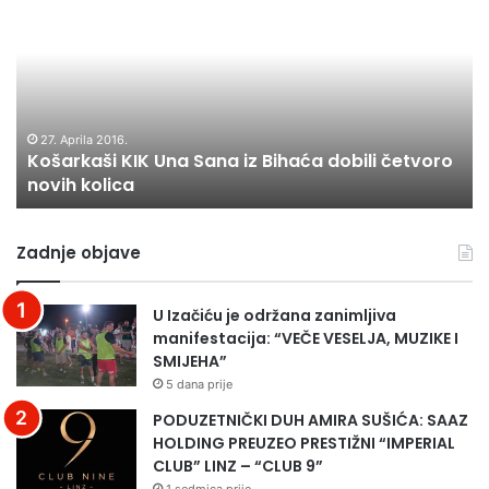
KIK
82
Una
go
Sana
na
iz
Po
Bihaća
Ku
dobili
ba
četvoro
27. Aprila 2016.
Košarkaši KIK Una Sana iz Bihaća dobili četvoro
novih
novih kolica
kolica
Zadnje objave
U Izačiću je održana zanimljiva
manifestacija: “VEČE VESELJA, MUZIKE I
SMIJEHA”
5 dana prije
PODUZETNIČKI DUH AMIRA SUŠIĆA: SAAZ
HOLDING PREUZEO PRESTIŽNI “IMPERIAL
CLUB” LINZ – “CLUB 9”
1 sedmica prije