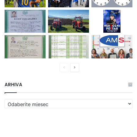
Prethodna
Naredna
stranica
stranica
ARHIVA
ARHIVA