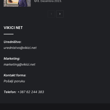
8. Decembra 2023.
Prethodna
Naredna
stranica
stranica
VIKICI NET
Uredništvo
:
urednistvo@vikici.net
Marketing:
marketing@vikici.net
Kontakt forma
:
Pošalji poruku
Telefon:
+387 62 244 383