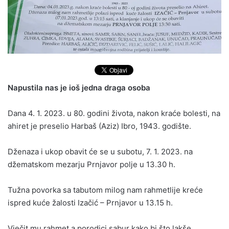
Napustila nas je ioš jedna draga osoba
Dana 4. 1. 2023. u 80. godini života, nakon kraće bolesti, na
ahiret je preselio Harbaš (Aziz) Ibro, 1943. godište.
Dženaza i ukop obavit će se u subotu, 7. 1. 2023. na
džematskom mezarju Prnjavor polje u 13.30 h.
Tužna povorka sa tabutom milog nam rahmetlije kreće
ispred kuće žalosti Izačić – Prnjavor u 13.15 h.
Vječit mu rahmet a porodici sabur kako bi što lakše