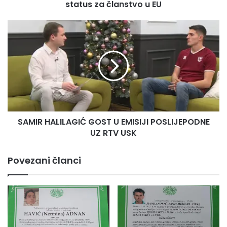
u
status za članstvo u EU
EU
SAMIR
HALILAGIĆ
GOST
U
EMISIJI
POSLIJEPODNE
UZ
RTV
USK
SAMIR HALILAGIĆ GOST U EMISIJI POSLIJEPODNE
UZ RTV USK
Povezani članci