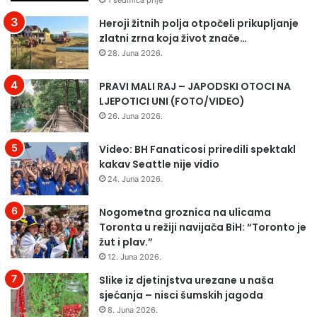
Heroji žitnih polja otpočeli prikupljanje
zlatni zrna koja život znače…
28. Juna 2026.
PRAVI MALI RAJ – JAPODSKI OTOCI NA
LJEPOTICI UNI (FOTO/VIDEO)
26. Juna 2026.
Video: BH Fanaticosi priredili spektakl
kakav Seattle nije vidio
24. Juna 2026.
Nogometna groznica na ulicama
Toronta u režiji navijača BiH: “Toronto je
žut i plav.”
12. Juna 2026.
Slike iz djetinjstva urezane u naša
sjećanja – nisci šumskih jagoda
8. Juna 2026.