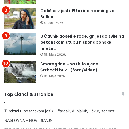
Odlične vijesti: EU ukida roaming za
Balkan
4. Juna 2026.
U Čavnik doselile rode, gnijezdo svile na
betonskom stubu niskonaponske
mreže…
19. Maja 2026.
Smaragdna Una i bilo njeno –
Štrbački buk… (foto/video)
18. Maja 2026.
Top članci & stranice
Turcizmi u bosanskom jeziku: čardak, dunjaluk, učkur, zahmet…
NASLOVNA - NOVI DIZAJN