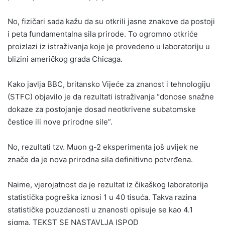
No, fizičari sada kažu da su otkrili jasne znakove da postoji
i peta fundamentalna sila prirode. To ogromno otkriće
proizlazi iz istraživanja koje je provedeno u laboratoriju u
blizini američkog grada Chicaga.
Kako javlja BBC, britansko Vijeće za znanost i tehnologiju
(STFC) objavilo je da rezultati istraživanja “donose snažne
dokaze za postojanje dosad neotkrivene subatomske
čestice ili nove prirodne sile”.
No, rezultati tzv. Muon g-2 eksperimenta još uvijek ne
znače da je nova prirodna sila definitivno potvrđena.
Naime, vjerojatnost da je rezultat iz čikaškog laboratorija
statistička pogreška iznosi 1 u 40 tisuća. Takva razina
statističke pouzdanosti u znanosti opisuje se kao 4.1
sigma. TEKST SE NASTAVLJA ISPOD