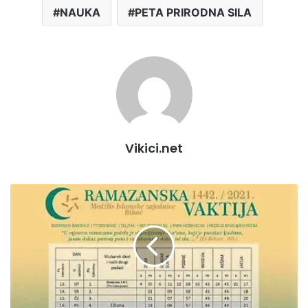
NAUKA
PETA PRIRODNA SILA
Vikici.net
SUTRA
JE
PRVI
DAN
RAMAZANA
-
POSTAČI
SRETNO
(RAMAZANSKA