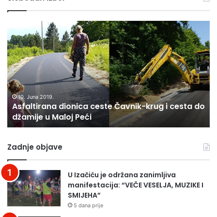
Asfaltirana
B
dionica
PI
ceste
U
Čavnik-
V.
krug
KL
i
D
cesta
19
do
(F
10. Juna 2019.
Asfaltirana dionica ceste Čavnik-krug i cesta do
džamije
džamije u Maloj Peći
u
Maloj
Peći
Zadnje objave
U Izačiću je održana zanimljiva
manifestacija: “VEČE VESELJA, MUZIKE I
SMIJEHA”
5 dana prije