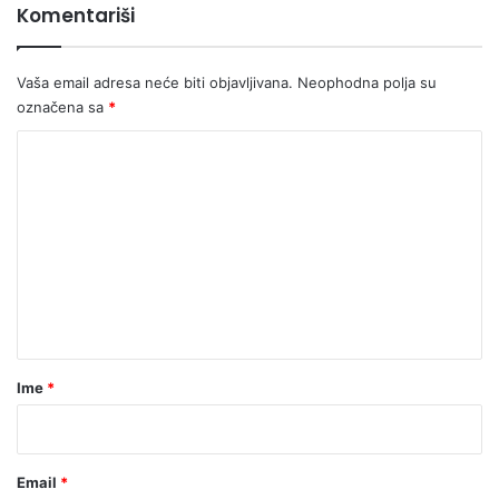
Komentariši
Vaša email adresa neće biti objavljivana.
Neophodna polja su
označena sa
*
K
o
m
e
n
t
a
r
Ime
*
*
Email
*