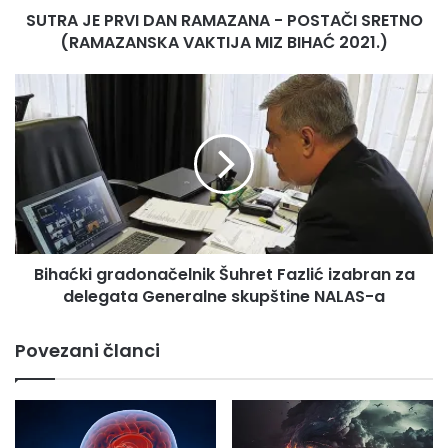
SUTRA JE PRVI DAN RAMAZANA - POSTAČI SRETNO
VAKTIJA
MIZ
(RAMAZANSKA VAKTIJA MIZ BIHAĆ 2021.)
BIHAĆ
2021.)
Bihaćki
gradonačelnik
Šuhret
Fazlić
izabran
za
delegata
Generalne
skupštine
Bihaćki gradonačelnik Šuhret Fazlić izabran za
NALAS-
a
delegata Generalne skupštine NALAS-a
Povezani članci