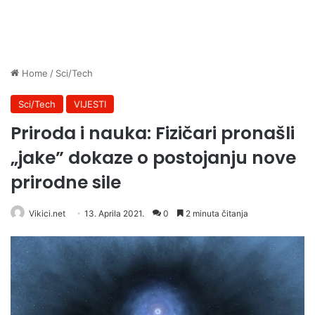
Home
/
Sci/Tech
Sci/Tech
VIJESTI
Priroda i nauka: Fizičari pronašli
„jake” dokaze o postojanju nove
prirodne sile
Vikici.net
13. Aprila 2021.
0
2 minuta čitanja