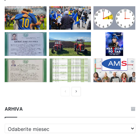
Prethodna
Naredna
stranica
stranica
ARHIVA
ARHIVA