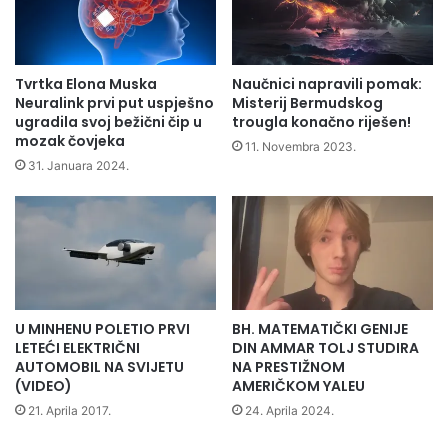
Tvrtka Elona Muska
Naučnici napravili pomak:
Neuralink prvi put uspješno
Misterij Bermudskog
ugradila svoj bežični čip u
trougla konačno riješen!
mozak čovjeka
11. Novembra 2023.
31. Januara 2024.
U MINHENU POLETIO PRVI
BH. MATEMATIČKI GENIJE
LETEĆI ELEKTRIČNI
DIN AMMAR TOLJ STUDIRA
AUTOMOBIL NA SVIJETU
NA PRESTIŽNOM
(VIDEO)
AMERIČKOM YALEU
21. Aprila 2017.
24. Aprila 2024.