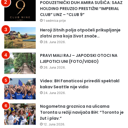
PODUZETNIČKI DUH AMIRA SUŠIĆA: SAAZ
HOLDING PREUZEO PRESTIŽNI “IMPERIAL
CLUB” LINZ – “CLUB 9”
1 sedmica prije
Heroji žitnih polja otpočeli prikupljanje
zlatni zrna koja život znače…
28. Juna 2026.
PRAVI MALI RAJ – JAPODSKI OTOCI NA
LJEPOTICI UNI (FOTO/VIDEO)
26. Juna 2026.
Video: BH Fanaticosi priredili spektakl
kakav Seattle nije vidio
24. Juna 2026.
Nogometna groznica na ulicama
Toronta u režiji navijača BiH: “Toronto je
žut i plav.”
12. Juna 2026.