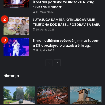
izostala podrška za ulazak u 6. krug
“Zvezde Granda”
18. Maja 2025.
LUTAJUĆA KAMERA: OTKLJUČAVANJE
TELEFONA KOD BABE… POZDRAV ZA BABU
25. Aprila 2025.
Emrah odličnim večerašnjim nastupom
u ZG obezbijedio ulazak u 5. krug…
19. Aprila 2025.
Prethodna
Naredna
stranica
stranica
Historija