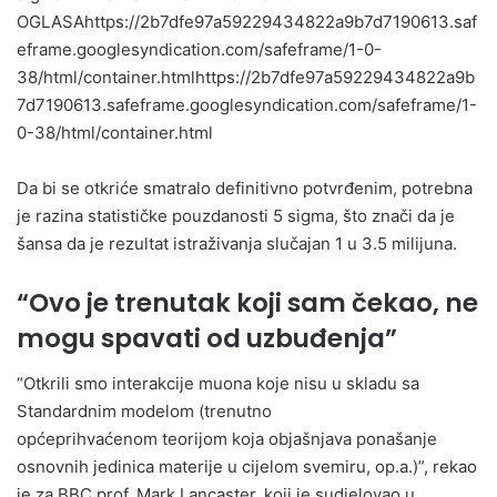
OGLASAhttps://2b7dfe97a59229434822a9b7d7190613.saf
eframe.googlesyndication.com/safeframe/1-0-
38/html/container.htmlhttps://2b7dfe97a59229434822a9b
7d7190613.safeframe.googlesyndication.com/safeframe/1-
0-38/html/container.html
Da bi se otkriće smatralo definitivno potvrđenim, potrebna
je razina statističke pouzdanosti 5 sigma, što znači da je
šansa da je rezultat istraživanja slučajan 1 u 3.5 milijuna.
“Ovo je trenutak koji sam čekao, ne
mogu spavati od uzbuđenja”
“Otkrili smo interakcije muona koje nisu u skladu sa
Standardnim modelom (trenutno
općeprihvaćenom teorijom koja objašnjava ponašanje
osnovnih jedinica materije u cijelom svemiru, op.a.)”, rekao
je za BBC prof. Mark Lancaster, koji je sudjelovao u