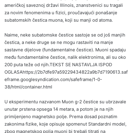
američkoj saveznoj državi Illinois, znanstvenici su tragali
za novim fenomenima u fizici, proučavajući ponašanje
subatomskih čestica muona, koji su manji od atoma.
Naime, neke subatomske čestice sastoje se od još manjih
čestica, a neke druge se ne mogu rastaviti na manje
sastavne dijelove (fundamentalne čestice). Muoni spadaju
među fundamentalne čestice, nalik elektronima, ali su oko
200 puta teže od njih.TEKST SE NASTAVLJA ISPOD
OGLASAhttps://2b7dfe97a59229434822a9b7d7190613.saf
eframe.googlesyndication.com/safeframe/1-0-
38/html/container.html
U eksperimentu nazvanom Muon g-2 čestice su ubrzavale
unutar prstena opsega 14 metara, a potom je na njih
primijenjeno magnetsko polje. Prema dosad poznatim
zakonima fizike, koje opisuje spomenut Standardni model,
zbog magnetskog polja muoni bi trebali titrati na