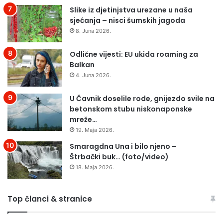
Slike iz djetinjstva urezane u naša
sjećanja – nisci šumskih jagoda
8. Juna 2026.
Odlične vijesti: EU ukida roaming za
Balkan
4. Juna 2026.
U Čavnik doselile rode, gnijezdo svile na
betonskom stubu niskonaponske
mreže…
19. Maja 2026.
Smaragdna Una i bilo njeno –
Štrbački buk… (foto/video)
18. Maja 2026.
Top članci & stranice