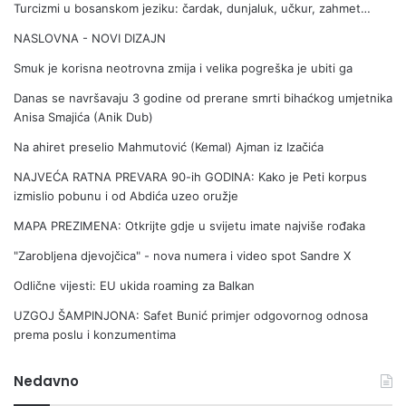
Turcizmi u bosanskom jeziku: čardak, dunjaluk, učkur, zahmet…
NASLOVNA - NOVI DIZAJN
Smuk je korisna neotrovna zmija i velika pogreška je ubiti ga
Danas se navršavaju 3 godine od prerane smrti bihaćkog umjetnika
Anisa Smajića (Anik Dub)
Na ahiret preselio Mahmutović (Kemal) Ajman iz Izačića
NAJVEĆA RATNA PREVARA 90-ih GODINA: Kako je Peti korpus
izmislio pobunu i od Abdića uzeo oružje
MAPA PREZIMENA: Otkrijte gdje u svijetu imate najviše rođaka
"Zarobljena djevojčica" - nova numera i video spot Sandre X
Odlične vijesti: EU ukida roaming za Balkan
UZGOJ ŠAMPINJONA: Safet Bunić primjer odgovornog odnosa
prema poslu i konzumentima
Nedavno