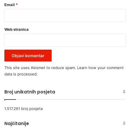
i
Email
*
š
k
a
s
Web stranica
v
a
d
b
a
"
This site uses Akismet to reduce spam.
Learn how your comment
(
data is processed.
F
O
T
Broj unikatnih posjeta
O
)
1.517.261 broj posjeta
Najčitanije