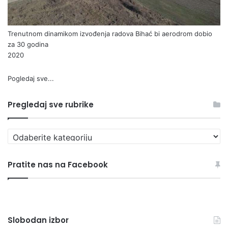
Trenutnom dinamikom izvođenja radova Bihać bi aerodrom dobio
za 30 godina
2020
Pogledaj sve...
Pregledaj sve rubrike
P
r
e
Pratite nas na Facebook
g
l
e
d
a
Slobodan izbor
j