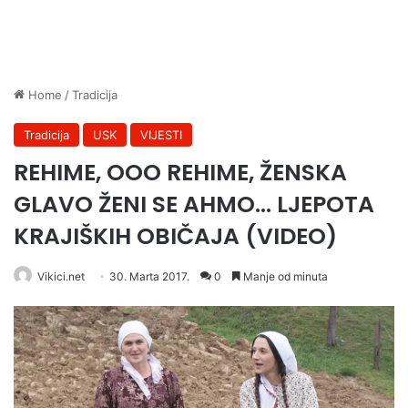
Home
/
Tradicija
Tradicija
USK
VIJESTI
REHIME, OOO REHIME, ŽENSKA
GLAVO ŽENI SE AHMO… LJEPOTA
KRAJIŠKIH OBIČAJA (VIDEO)
Vikici.net
30. Marta 2017.
0
Manje od minuta