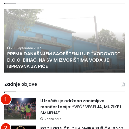
s
v
P
P
e
R
r
r
E
i
u
M
p
b
A
a
r
D
d
i
A
28. Septembra 2017.
n
k
PREMA DANAŠNJEM SAOPŠTENJU JP “VODOVOD”
N
i
e
D.O.O. BIHAĆ, NA SVIM IZVORIŠTIMA VODA JE
A
c
ISPRAVNA ZA PIĆE
Š
i
N
O
J
r
Zadnje objave
E
u
M
ž
S
a
U Izačiću je održana zanimljiva
A
n
manifestacija: “VEČE VESELJA, MUZIKE I
O
i
SMIJEHA”
P
h
6 dana prije
Š
s
T
n
PODUZETNIČKI DUH AMIRA SUŠIĆA: SAAZ