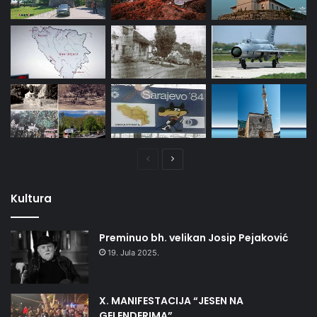
Prethodna
Naredna
stranica
stranica
Kultura
Preminuo bh. velikan Josip Pejaković
19. Jula 2025.
X. MANIFESTACIJA “JESEN NA
GELENDERIMA”