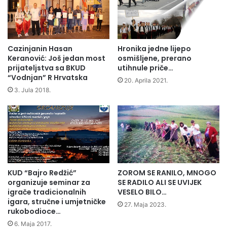
n
N
o
I
s
C
n
E
i
I
Cazinjanin Hasan
Hronika jedne lijepo
m
Z
Keranović: Još jedan most
osmišljene, prerano
a
J
prijateljstva sa BKUD
utihnule priče…
n
“Vodnjan” R Hrvatska
A
20. Aprila 2021.
j
J
3. Jula 2018.
e
C
d
A
o
k
u
m
e
KUD “Bajro Redžić”
ZOROM SE RANILO, MNOGO
n
organizuje seminar za
SE RADILO ALI SE UVIJEK
t
igrače tradicionalnih
VESELO BILO…
a
igara, stručne i umjetničke
r
27. Maja 2023.
rukobodioce…
n
6. Maja 2017.
o