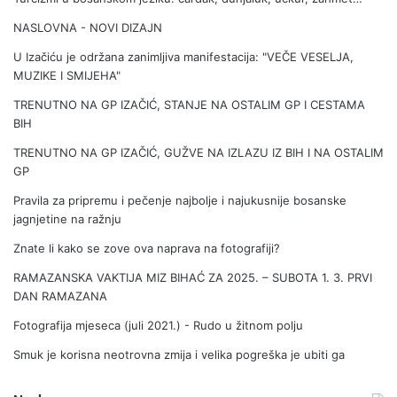
M
A
NASLOVNA - NOVI DIZAJN
V
O
U Izačiću je održana zanimljiva manifestacija: "VEČE VESELJA,
D
MUZIKE I SMIJEHA"
A
TRENUTNO NA GP IZAČIĆ, STANJE NA OSTALIM GP I CESTAMA
J
BIH
E
I
TRENUTNO NA GP IZAČIĆ, GUŽVE NA IZLAZU IZ BIH I NA OSTALIM
S
GP
P
Pravila za pripremu i pečenje najbolje i najukusnije bosanske
R
jagnjetine na ražnju
A
V
Znate li kako se zove ova naprava na fotografiji?
N
RAMAZANSKA VAKTIJA MIZ BIHAĆ ZA 2025. – SUBOTA 1. 3. PRVI
A
DAN RAMAZANA
Z
A
Fotografija mjeseca (juli 2021.) - Rudo u žitnom polju
P
I
Smuk je korisna neotrovna zmija i velika pogreška je ubiti ga
Ć
E