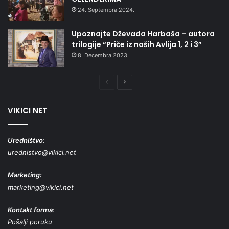
24. Septembra 2024.
Upoznajte Dževada Harbaša – autora
trilogije “Priče iz naših Avlija 1, 2 i 3”
8. Decembra 2023.
Prethodna
Naredna
stranica
stranica
VIKICI NET
Uredništvo
:
urednistvo@vikici.net
Marketing:
marketing@vikici.net
Kontakt forma
:
Pošalji poruku