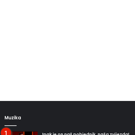
Muzika
Ipak je on naš pobjednik, naša zvijezda!