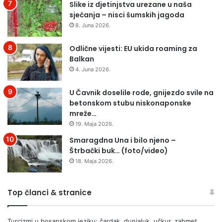
B
Slike iz djetinjstva urezane u naša
d
I
sjećanja – nisci šumskih jagoda
s
H
k
8. Juna 2026.
A
e
Ć
u
Odlične vijesti: EU ukida roaming za
,
l
Balkan
N
i
4. Juna 2026.
A
c
S
e
U Čavnik doselile rode, gnijezdo svile na
V
i
betonskom stubu niskonaponske
I
t
mreže…
M
r
19. Maja 2026.
I
o
Z
t
Smaragdna Una i bilo njeno –
V
o
Štrbački buk… (foto/video)
O
a
18. Maja 2026.
R
r
I
e
Š
Top članci & stranice
T
I
Turcizmi u bosanskom jeziku: čardak, dunjaluk, učkur, zahmet…