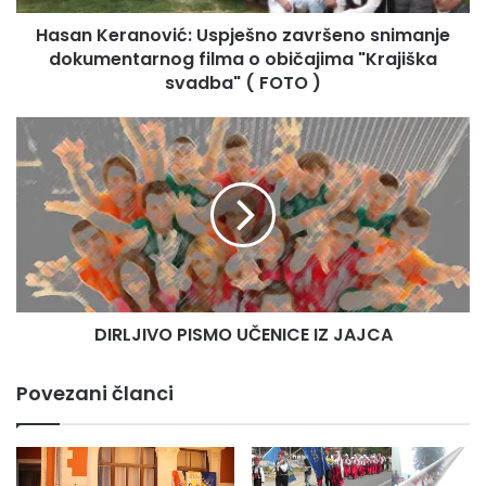
a
Hasan Keranović: Uspješno završeno snimanje
n
dokumentarnog filma o običajima "Krajiška
o
v
svadba" ( FOTO )
i
ć
D
:
I
U
R
s
L
p
J
j
I
e
V
š
O
n
P
o
DIRLJIVO PISMO UČENICE IZ JAJCA
I
z
S
a
M
Povezani članci
v
O
r
U
š
Č
e
E