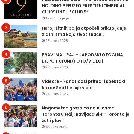
E
a
HOLDING PREUZEO PRESTIŽNI “IMPERIAL
N
g
CLUB” LINZ – “CLUB 9”
J
a
1 sedmica prije
U
B
Heroji žitnih polja otpočeli prikupljanje
J
i
zlatni zrna koja život znače…
P
H
28. Juna 2026.
“
d
V
a
PRAVI MALI RAJ – JAPODSKI OTOCI NA
O
n
LJEPOTICI UNI (FOTO/VIDEO)
D
a
O
s
26. Juna 2026.
V
č
O
i
Video: BH Fanaticosi priredili spektakl
D
s
kakav Seattle nije vidio
”
t
24. Juna 2026.
D
i
.
l
Nogometna groznica na ulicama
O
i
Toronta u režiji navijača BiH: “Toronto je
.
g
žut i plav.”
O
r
12. Juna 2026.
.
a