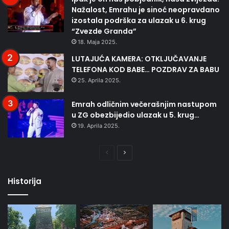
Nažalost, Emrahu je sinoć neopravdano
izostala podrška za ulazak u 6. krug
“Zvezde Granda”
18. Maja 2025.
LUTAJUĆA KAMERA: OTKLJUČAVANJE
TELEFONA KOD BABE… POZDRAV ZA BABU
25. Aprila 2025.
Emrah odličnim večerašnjim nastupom
u ZG obezbijedio ulazak u 5. krug…
19. Aprila 2025.
Prethodna
Naredna
stranica
stranica
Historija