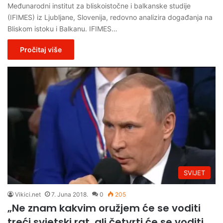
Međunarodni institut za bliskoistočne i balkanske studije
(IFIMES) iz Ljubljane, Slovenija, redovno analizira događanja na
Bliskom istoku i Balkanu. IFIMES…
Pročitaj više
SVIJET
Vikici.net
7. Juna 2018.
0
205
„Ne znam kakvim oružjem će se voditi
treći svjetski rat, ali četvrti će se voditi