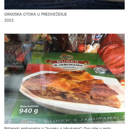
GRADSKA OTOKA U PREDVEČERJE
2023
Britanski ambasador o “bureku s jabukama”: Ovo nije u redu