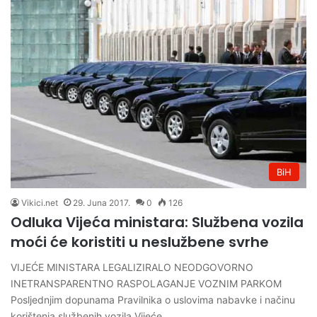
BiH
Vikici.net
29. Juna 2017.
0
126
Odluka Vijeća ministara: Službena vozila
moći će koristiti u neslužbene svrhe
VIJEĆE MINISTARA LEGALIZIRALO NEODGOVORNO
INETRANSPARENTNO RASPOLAGANJE VOZNIM PARKOM
Posljednjim dopunama Pravilnika o uslovima nabavke i načinu
korištenja službenih vozila Vijeće…