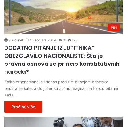
BiH
Vikici.net
7. Februara 2019.
0
173
DODATNO PITANJE IZ „UPITNIKA“
OBEZGLAVILO NACIONALISTE: Šta je
pravna osnova za princip konstitutivnih
naroda?
Zašto etnonacionalisti danas pred tim pitanjem briselske
birokratije šute, a do jučer su žučno reagirali na to isto pitanje
kada…
Pročitaj više