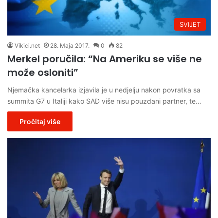
SVIJET
Vikici.net
28. Maja 2017.
0
82
Merkel poručila: “Na Ameriku se više ne
može osloniti”
Njemačka kancelarka izjavila je u nedjelju nakon povratka sa
summita G7 u Italiji kako SAD više nisu pouzdani partner, te…
Pročitaj više