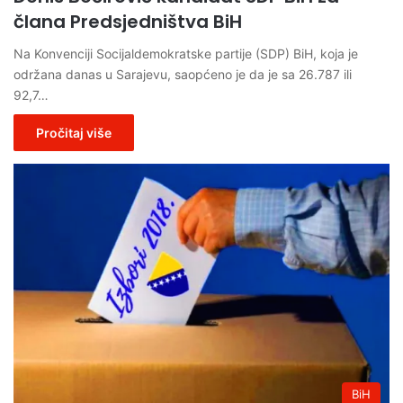
člana Predsjedništva BiH
Na Konvenciji Socijaldemokratske partije (SDP) BiH, koja je
održana danas u Sarajevu, saopćeno je da je sa 26.787 ili
92,7…
Pročitaj više
BiH