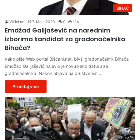
BIHAĆ
Vikici.net
7. Maja 2020.
0
114
Emdžad Galijašević na narednim
izborima kandidat za gradonačelnika
Bihaća?
Kako piše Web portal Bišćani.net, bivši gradonačelnik Bihaća
Emdžad Galijašević najavio je novu kandidaturu za
gradonačelnika. Nakon objava na društvenim…
Pročitaj više