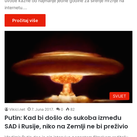
uvode kazne od najmanje jedne godine za širenje mržnje na
internetu.…
Pročitaj više
SVIJET
Vikici.net
7. Juna 2017.
0
82
Putin: Kad bi došlo do sukoba između
SAD i Rusije, niko na Zemlji ne bi preživio