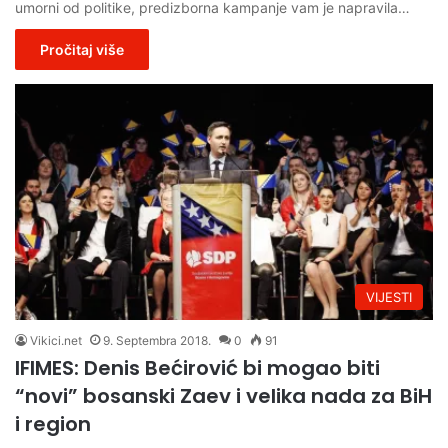
umorni od politike, predizborna kampanje vam je napravila…
Pročitaj više
VIJESTI
Vikici.net
9. Septembra 2018.
0
91
IFIMES: Denis Bećirović bi mogao biti
“novi” bosanski Zaev i velika nada za BiH
i region