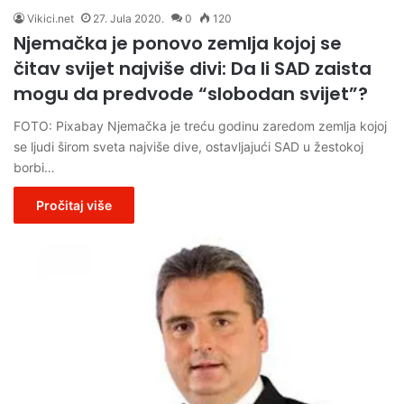
Vikici.net
27. Jula 2020.
0
120
Njemačka je ponovo zemlja kojoj se
čitav svijet najviše divi: Da li SAD zaista
mogu da predvode “slobodan svijet”?
FOTO: Pixabay Njemačka je treću godinu zaredom zemlja kojoj
se ljudi širom sveta najviše dive, ostavljajući SAD u žestokoj
borbi…
Pročitaj više