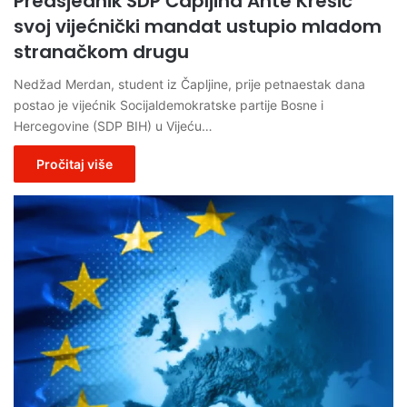
Predsjednik SDP Čapljina Ante Krešić
svoj vijećnički mandat ustupio mladom
stranačkom drugu
Nedžad Merdan, student iz Čapljine, prije petnaestak dana
postao je vijećnik Socijaldemokratske partije Bosne i
Hercegovine (SDP BIH) u Vijeću…
Pročitaj više