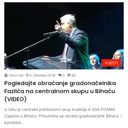
VIJESTI
Vikici.net
4. Oktobra 2018.
0
93
Pogledajte obraćanje gradonačelnika
Fazlića na centralnom skupu u Bihaću
(VIDEO)
U toku je centralni predizborni skup koalicije A SDA POMAK
Zajedno u Bihaću. Prisutnima se obratio gradonačelnk Bihaća i
kandidat…