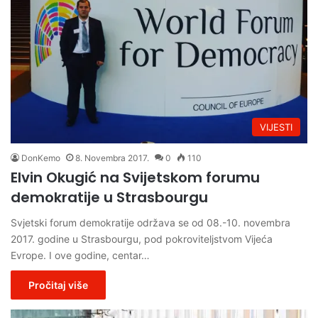
VIJESTI
DonKemo
8. Novembra 2017.
0
110
Elvin Okugić na Svijetskom forumu
demokratije u Strasbourgu
Svjetski forum demokratije održava se od 08.-10. novembra
2017. godine u Strasbourgu, pod pokroviteljstvom Vijeća
Evrope. I ove godine, centar…
Pročitaj više