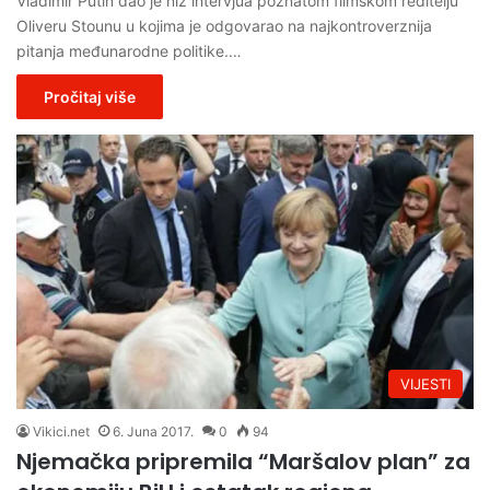
Vladimir Putin dao je niz intervjua poznatom filmskom reditelju
Oliveru Stounu u kojima je odgovarao na najkontroverznija
pitanja međunarodne politike.…
Pročitaj više
VIJESTI
Vikici.net
6. Juna 2017.
0
94
Njemačka pripremila “Maršalov plan” za