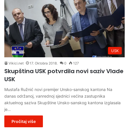
USK
Vikici.net
17. Oktobra 2018.
0
127
Skupština USK potvrdila novi saziv Vlade
USK
Mustafa Ružnić novi premijer Unsko-sanskog kantona Na
danas održanoj, vanrednoj sjednici većina zastupnika
aktuelnog saziva Skupštine Unsko-sanskog kantona izglasala
je…
Pročitaj više