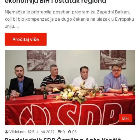
ekonomiju BiH i ostatak regiona
Njemačka je pripremila poseban program za Zapadni Balkan,
koji bi bio kompenzacija za dugo čekanje na ulazak u Evropsku
uniju.…
Pročitaj više
BiH
Vikici.net
5. Juna 2017.
0
95