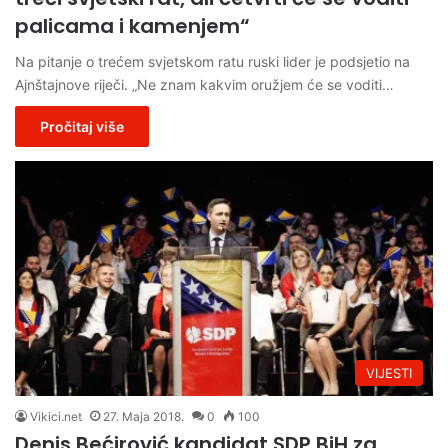
palicama i kamenjem“
Na pitanje o trećem svjetskom ratu ruski lider je podsjetio na
Ajnštajnove riječi. „Ne znam kakvim oružjem će se voditi…
Pročitaj više
VIJESTI
Vikici.net
27. Maja 2018.
0
100
Denis Bećirović kandidat SDP BiH za