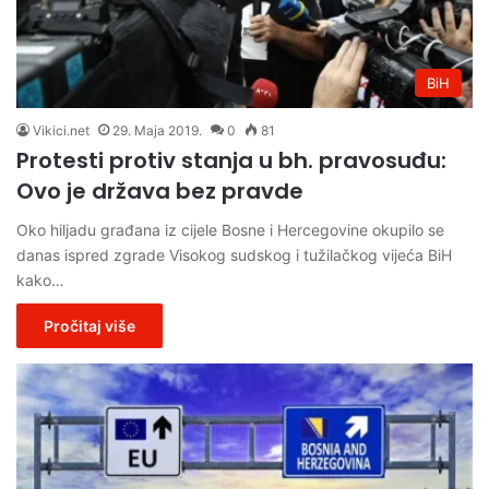
BiH
Vikici.net
29. Maja 2019.
0
81
Protesti protiv stanja u bh. pravosuđu:
Ovo je država bez pravde
Oko hiljadu građana iz cijele Bosne i Hercegovine okupilo se
danas ispred zgrade Visokog sudskog i tužilačkog vijeća BiH
kako…
Pročitaj više