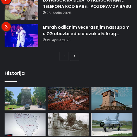
LUTAJUĆA KAMERA: OTKLJUČAVANJE
TELEFONA KOD BABE… POZDRAV ZA BABU
25. Aprila 2025.
Emrah odličnim večerašnjim nastupom
u ZG obezbijedio ulazak u 5. krug…
19. Aprila 2025.
Prethodna
Naredna
stranica
stranica
Historija