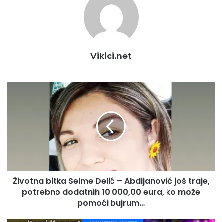
Vikici.net
Životna
bitka
Selme
Delić
–
Abdijanović
još
traje,
potrebno
Životna bitka Selme Delić – Abdijanović još traje,
dodatnih
10.000,00
potrebno dodatnih 10.000,00 eura, ko može
eura,
pomoći bujrum…
ko
može