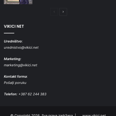
Prethodna
Naredna
stranica
stranica
VIKICI NET
Uredništvo
:
urednistvo@vikici.net
Marketing:
marketing@vikici.net
Kontakt forma
:
Pošalji poruku
Telefon:
+387 62 244 383
© Copyright 2026, Sva prava zadržana |
www.vikici.net