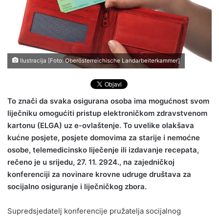
Ilustracija [Foto: Oberösterreichische Landarbeiterkammer]
To znači da svaka osigurana osoba ima mogućnost svom
liječniku omogućiti pristup elektroničkom zdravstvenom
kartonu (ELGA) uz e-ovlaštenje. To uvelike olakšava
kućne posjete, posjete domovima za starije i nemoćne
osobe, telemedicinsko liječenje ili izdavanje recepata,
rečeno je u srijedu, 27. 11. 2924., na zajedničkoj
konferenciji za novinare krovne udruge društava za
socijalno osiguranje i liječničkog zbora.
Supredsjedatelj konferencije pružatelja socijalnog