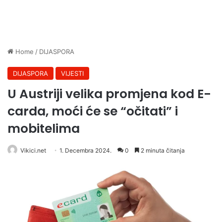
Home
/
DIJASPORA
DIJASPORA
VIJESTI
U Austriji velika promjena kod E-
carda, moći će se “očitati” i
mobitelima
Vikici.net
1. Decembra 2024.
0
2 minuta čitanja