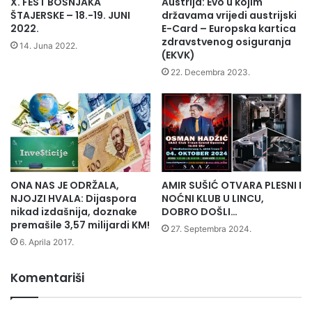
X. FEST BOŠNJAKA
Austrija: Evo u kojim
ŠTAJERSKE – 18.-19. JUNI
državama vrijedi austrijski
2022.
E-Card – Europska kartica
zdravstvenog osiguranja
14. Juna 2022.
(EKVK)
22. Decembra 2023.
ONA NAS JE ODRŽALA,
AMIR SUŠIĆ OTVARA PLESNI I
NJOJZI HVALA: Dijaspora
NOĆNI KLUB U LINCU,
nikad izdašnija, doznake
DOBRO DOŠLI…
premašile 3,57 milijardi KM!
27. Septembra 2024.
6. Aprila 2017.
Komentariši