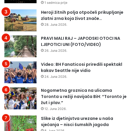
1 sedmica prije
Heroji žitnih polja otpočeli prikupljanje
zlatni zrna koja život znače…
28. Juna 2026.
PRAVI MALI RAJ – JAPODSKI OTOCI NA
LJEPOTICI UNI (FOTO/VIDEO)
26. Juna 2026.
Video: BH Fanaticosi priredili spektakl
kakav Seattle nije vidio
24. Juna 2026.
Nogometna groznica na ulicama
Toronta u režiji navijača BiH: “Toronto je
žut i plav.”
12. Juna 2026.
Slike iz djetinjstva urezane u naša
sjećanja – nisci šumskih jagoda
8. Juna 2026.