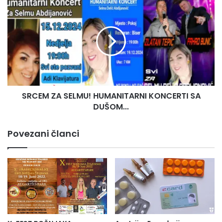
SRCEM
pomoći
ZA
bujrum…
SELMU!
HUMANITARNI
KONCERTI
SA
DUŠOM...
SRCEM ZA SELMU! HUMANITARNI KONCERTI SA
DUŠOM...
Povezani članci