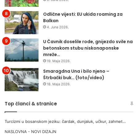
Odlične vijesti: EU ukida roaming za
Balkan
4. Juna 2026.
U Čavnik doselile rode, gnijezdo svile na
betonskom stubu niskonaponske
mreže…
19. Maja 2026.
Smaragdna Una i bilo njeno –
Štrbački buk… (foto/video)
18. Maja 2026.
Top članci & stranice
Turcizmi u bosanskom jeziku: čardak, dunjaluk, učkur, zahmet…
NASLOVNA - NOVI DIZAJN