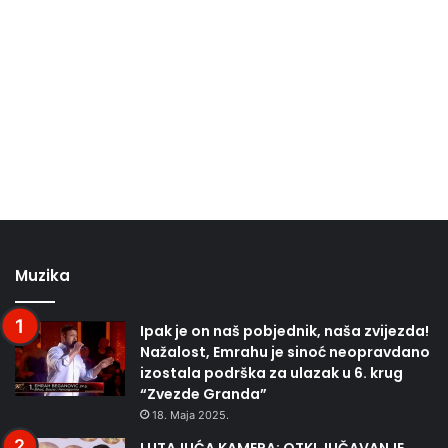
Muzika
Ipak je on naš pobjednik, naša zvijezda!
Nažalost, Emrahu je sinoć neopravdano
izostala podrška za ulazak u 6. krug
“Zvezde Granda”
18. Maja 2025.