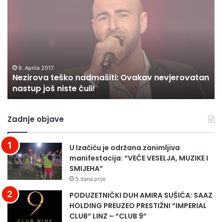
teško
–
nadmašiti:
Ir
Ovakav
liv
nevjerovatan
nastup
još
niste
9. Aprila 2017.
Nezirova teško nadmašiti: Ovakav nevjerovatan
čuli!
nastup još niste čuli!
Zadnje objave
U Izačiću je održana zanimljiva
manifestacija: “VEČE VESELJA, MUZIKE I
SMIJEHA”
5 dana prije
PODUZETNIČKI DUH AMIRA SUŠIĆA: SAAZ
HOLDING PREUZEO PRESTIŽNI “IMPERIAL
CLUB” LINZ – “CLUB 9”