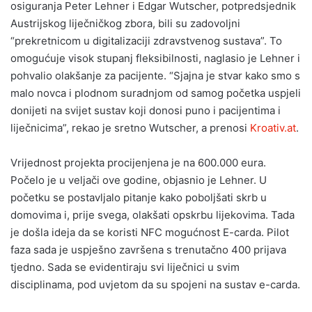
osiguranja Peter Lehner i Edgar Wutscher, potpredsjednik
Austrijskog liječničkog zbora, bili su zadovoljni
“prekretnicom u digitalizaciji zdravstvenog sustava”. To
omogućuje visok stupanj fleksibilnosti, naglasio je Lehner i
pohvalio olakšanje za pacijente. “Sjajna je stvar kako smo s
malo novca i plodnom suradnjom od samog početka uspjeli
donijeti na svijet sustav koji donosi puno i pacijentima i
liječnicima”, rekao je sretno Wutscher, a prenosi
Kroativ.at
.
Vrijednost projekta procijenjena je na 600.000 eura.
Počelo je u veljači ove godine, objasnio je Lehner. U
početku se postavljalo pitanje kako poboljšati skrb u
domovima i, prije svega, olakšati opskrbu lijekovima. Tada
je došla ideja da se koristi NFC mogućnost E-carda. Pilot
faza sada je uspješno završena s trenutačno 400 prijava
tjedno. Sada se evidentiraju svi liječnici u svim
disciplinama, pod uvjetom da su spojeni na sustav e-carda.