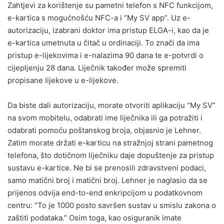
Zahtjevi za korištenje su pametni telefon s NFC funkcijom,
e-kartica s mogućnošću NFC-a i “My SV app”. Uz e-
autorizaciju, izabrani doktor ima pristup ELGA-i, kao da je
e-kartica umetnuta u čitač u ordinaciji. To znači da ima
pristup e-lijekovima i e-nalazima 90 dana te e-potvrdi o
cijepljenju 28 dana. Liječnik također može spremiti
propisane lijekove u e-lijekove.
Da biste dali autorizaciju, morate otvoriti aplikaciju “My SV”
na svom mobitelu, odabrati ime liječnika ili ga potražiti i
odabrati pomoću poštanskog broja, objasnio je Lehner.
Zatim morate držati e-karticu na stražnjoj strani pametnog
telefona, što dotičnom liječniku daje dopuštenje za pristup
sustavu e-kartice. Ne bi se prenosili zdravstveni podaci,
samo matični broj i matični broj. Lehner je naglasio da se
prijenos odvija end-to-end enkripcijom u podatkovnom
centru: “To je 1000 posto savršen sustav u smislu zakona o
zaštiti podataka.” Osim toga, kao osiguranik imate