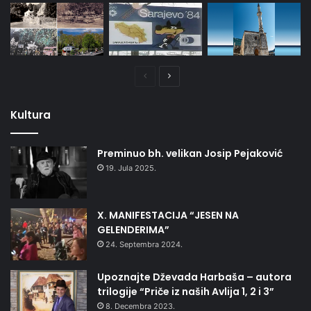
Prethodna
Naredna
stranica
stranica
Kultura
Preminuo bh. velikan Josip Pejaković
19. Jula 2025.
X. MANIFESTACIJA “JESEN NA
GELENDERIMA”
24. Septembra 2024.
Upoznajte Dževada Harbaša – autora
trilogije “Priče iz naših Avlija 1, 2 i 3”
8. Decembra 2023.