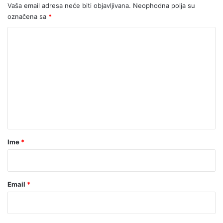
Vaša email adresa neće biti objavljivana.
Neophodna polja su
označena sa
*
K
o
m
e
n
t
a
r
Ime
*
*
Email
*