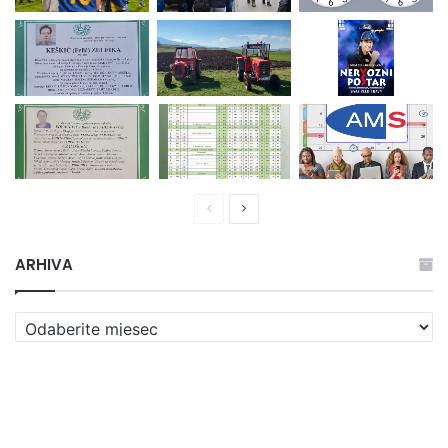
Prethodna
Naredna
stranica
stranica
ARHIVA
ARHIVA