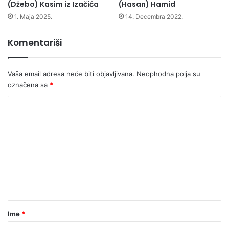
(Džebo) Kasim iz Izačića
(Hasan) Hamid
S
M
T
J
1. Maja 2025.
14. Decembra 2022.
A
E
V
N
Komentariši
A
A
N
M
A
A
Vaša email adresa neće biti objavljivana.
Neophodna polja su
K
V
označena sa
*
U
I
Ć
Z
K
N
A
o
U
O
A
D
m
D
R
e
R
E
E
n
D
S
B
t
U
I
a
r
Ime
*
*