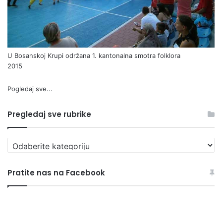
U Bosanskoj Krupi održana 1. kantonalna smotra folklora
2015
Pogledaj sve...
Pregledaj sve rubrike
P
r
e
Pratite nas na Facebook
g
l
e
d
a