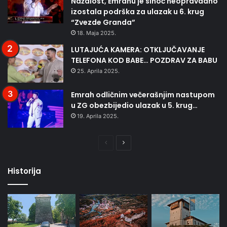
Nažalost, Emrahu je sinoć neopravdano
izostala podrška za ulazak u 6. krug
“Zvezde Granda”
18. Maja 2025.
LUTAJUĆA KAMERA: OTKLJUČAVANJE
TELEFONA KOD BABE… POZDRAV ZA BABU
25. Aprila 2025.
Emrah odličnim večerašnjim nastupom
u ZG obezbijedio ulazak u 5. krug…
19. Aprila 2025.
Prethodna
Naredna
stranica
stranica
Historija