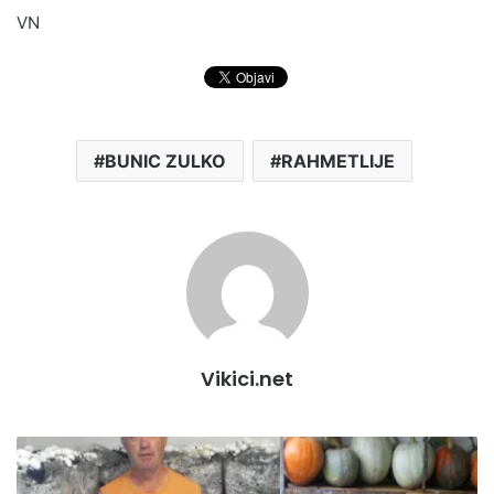
VN
BUNIC ZULKO
RAHMETLIJE
Vikici.net
O
B
R