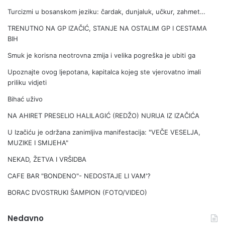
Turcizmi u bosanskom jeziku: čardak, dunjaluk, učkur, zahmet…
TRENUTNO NA GP IZAČIĆ, STANJE NA OSTALIM GP I CESTAMA
BIH
Smuk je korisna neotrovna zmija i velika pogreška je ubiti ga
Upoznajte ovog ljepotana, kapitalca kojeg ste vjerovatno imali
priliku vidjeti
Bihać uživo
NA AHIRET PRESELIO HALILAGIĆ (REDŽO) NURIJA IZ IZAČIĆA
U Izačiću je održana zanimljiva manifestacija: "VEČE VESELJA,
MUZIKE I SMIJEHA"
NEKAD, ŽETVA I VRŠIDBA
CAFE BAR "BONDENO"- NEDOSTAJE LI VAM'?
BORAC DVOSTRUKI ŠAMPION (FOTO/VIDEO)
Nedavno