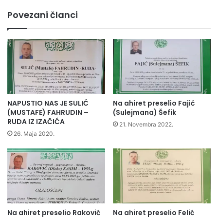
L
S
Povezani članci
I
T
T
N
E
J
T
E
N
M
I
A
H
Č
Š
K
A
E
NAPUSTIO NAS JE SULIĆ
Na ahiret preselio Fajić
M
A
(MUSTAFE) FAHRUDIN –
(Sulejmana) Šefik
P
M
RUDA IZ IZAČIĆA
21. Novembra 2022.
I
B
26. Maja 2020.
N
A
J
S
O
A
N
D
A
E
,
O
D
I
O
Na ahiret preselio Raković
Na ahiret preselio Felić
Z