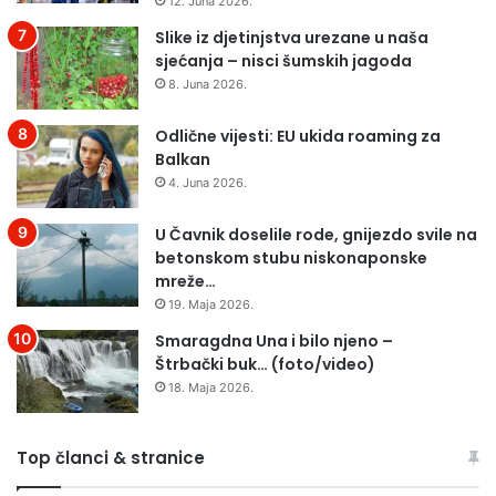
12. Juna 2026.
Slike iz djetinjstva urezane u naša
sjećanja – nisci šumskih jagoda
8. Juna 2026.
Odlične vijesti: EU ukida roaming za
Balkan
4. Juna 2026.
U Čavnik doselile rode, gnijezdo svile na
betonskom stubu niskonaponske
mreže…
19. Maja 2026.
Smaragdna Una i bilo njeno –
Štrbački buk… (foto/video)
18. Maja 2026.
Top članci & stranice