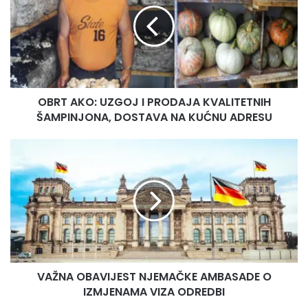
T
A
K
O
:
U
OBRT AKO: UZGOJ I PRODAJA KVALITETNIH
Z
ŠAMPINJONA, DOSTAVA NA KUĆNU ADRESU
G
O
J
V
I
A
P
Ž
R
N
O
A
D
O
A
B
J
A
A
V
K
VAŽNA OBAVIJEST NJEMAČKE AMBASADE O
I
V
IZMJENAMA VIZA ODREDBI
J
A
E