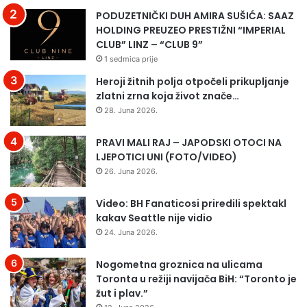
b
L
PODUZETNIČKI DUH AMIRA SUŠIĆA: SAAZ
a
I
HOLDING PREUZEO PRESTIŽNI “IMPERIAL
,
Ć
CLUB” LINZ – “CLUB 9”
j
(
1 sedmica prije
e
H
Heroji žitnih polja otpočeli prikupljanje
d
A
zlatni zrna koja život znače…
n
L
28. Juna 2026.
a
K
o
I
PRAVI MALI RAJ – JAPODSKI OTOCI NA
s
Ć
LJEPOTICI UNI (FOTO/VIDEO)
o
)
b
Š
26. Juna 2026.
a
E
u
R
Video: BH Fanaticosi priredili spektakl
b
I
kakav Seattle nije vidio
i
F
24. Juna 2026.
j
E
e
Nogometna groznica na ulicama
n
Toronta u režiji navijača BiH: “Toronto je
a
žut i plav.”