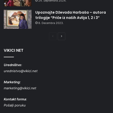
24. Septembra 2024.
Upoznajte Dževada Harbaša – autora
trilogije “Priče iz naših Avlija 1, 2 i 3”
8. Decembra 2023.
Prethodna
Naredna
stranica
stranica
VIKICI NET
Uredništvo
:
urednistvo@vikici.net
Marketing:
marketing@vikici.net
Kontakt forma
:
Pošalji poruku