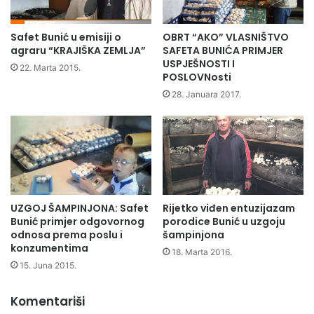
s
N
n
I
u
Ć
Safet Bunić u emisiji o
OBRT “AKO” VLASNIŠTVO
s
(
agraru “KRAJIŠKA ZEMLJA”
SAFETA BUNIĆA PRIMJER
a
S
USPJEŠNOSTI I
22. Marta 2015.
m
POSLOVNosti
U
o
Š
28. Januara 2017.
u
I
p
Ć
r
)
a
Z
v
U
u
L
-
K
I
UZGOJ ŠAMPINJONA: Safet
Rijetko viđen entuzijazam
O
Bunić primjer odgovornog
porodice Bunić u uzgoju
z
I
odnosa prema poslu i
šampinjona
b
Z
konzumentima
o
18. Marta 2016.
L
r
15. Juna 2015.
A
i
N
z
I
Komentariši
a
Š