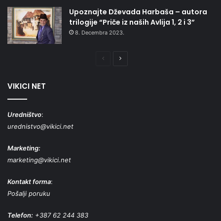
Upoznajte Dževada Harbaša – autora
trilogije “Priče iz naših Avlija 1, 2 i 3”
8. Decembra 2023.
Prethodna
Naredna
stranica
stranica
VIKICI NET
Uredništvo
:
urednistvo@vikici.net
Marketing:
marketing@vikici.net
Kontakt forma
:
Pošalji poruku
Telefon:
+387 62 244 383