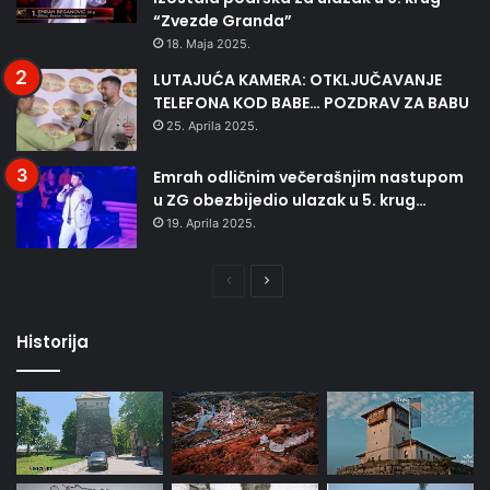
“Zvezde Granda”
18. Maja 2025.
LUTAJUĆA KAMERA: OTKLJUČAVANJE
TELEFONA KOD BABE… POZDRAV ZA BABU
25. Aprila 2025.
Emrah odličnim večerašnjim nastupom
u ZG obezbijedio ulazak u 5. krug…
19. Aprila 2025.
Prethodna
Naredna
stranica
stranica
Historija