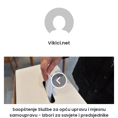
Vikici.net
S
a
o
p
š
t
e
n
j
Saopštenje Službe za opću upravu i mjesnu
e
samoupravu - Izbori za savjete i predsjednike
S