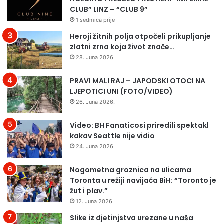
L
I
CLUB” LINZ – “CLUB 9”
J
M
1 sedmica prije
E
A
Heroji žitnih polja otpočeli prikupljanje
Z
D
zlatni zrna koja život znače…
N
A
28. Juna 2026.
I
N
Č
A
PRAVI MALI RAJ – JAPODSKI OTOCI NA
A
S
LJEPOTICI UNI (FOTO/VIDEO)
R
O
B
26. Juna 2026.
I
L
Video: BH Fanaticosi priredili spektakl
J
kakav Seattle nije vidio
E
24. Juna 2026.
Ž
E
Nogometna groznica na ulicama
N
Toronta u režiji navijača BiH: “Toronto je
A
žut i plav.”
3
12. Juna 2026.
0
Slike iz djetinjstva urezane u naša
.