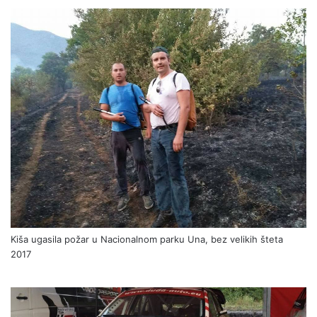
Kiša ugasila požar u Nacionalnom parku Una, bez velikih šteta
2017