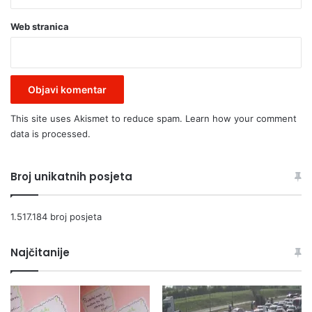
j
e
Web stranica
s
n
i
h
z
a
This site uses Akismet to reduce spam.
Learn how your comment
j
data is processed.
e
d
n
Broj unikatnih posjeta
i
c
a
1.517.184 broj posjeta
Najčitanije