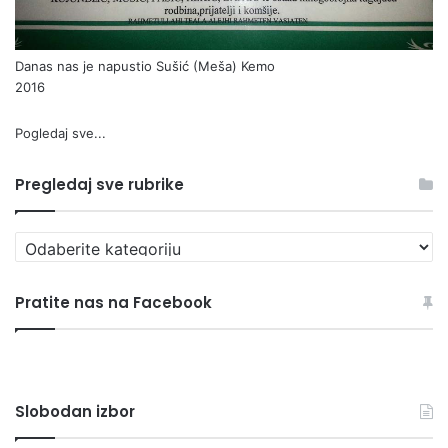
Danas nas je napustio Sušić (Meša) Kemo
2016
Pogledaj sve...
Pregledaj sve rubrike
P
r
e
Pratite nas na Facebook
g
l
e
d
a
Slobodan izbor
j
s