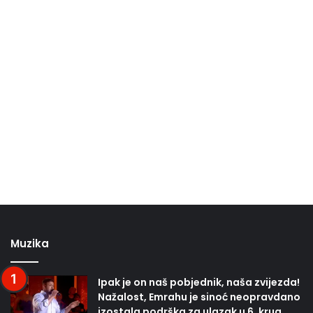
Muzika
Ipak je on naš pobjednik, naša zvijezda!
Nažalost, Emrahu je sinoć neopravdano
izostala podrška za ulazak u 6. krug