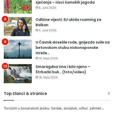
sjećanja – nisci šumskih jagoda
G
O
8. Juna 2026.
D
I
Odlične vijesti: EU ukida roaming za
Š
Balkan
N
4. Juna 2026.
J
I
U Čavnik doselile rode, gnijezdo svile na
C
betonskom stubu niskonaponske
A
mreže…
…
19. Maja 2026.
/
F
Smaragdna Una i bilo njeno –
O
Štrbački buk… (foto/video)
T
18. Maja 2026.
O
/
Top članci & stranice
Turcizmi u bosanskom jeziku: čardak, dunjaluk, učkur, zahmet…