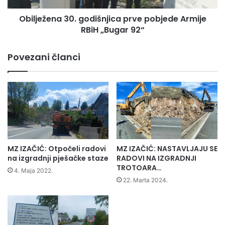
92“
Obilježena 30. godišnjica prve pobjede Armije
RBiH „Bugar 92“
Povezani članci
MZ IZAČIĆ: Otpočeli radovi
MZ IZAČIĆ: NASTAVLJAJU SE
na izgradnji pješačke staze
RADOVI NA IZGRADNJI
TROTOARA…
4. Maja 2022.
22. Marta 2024.