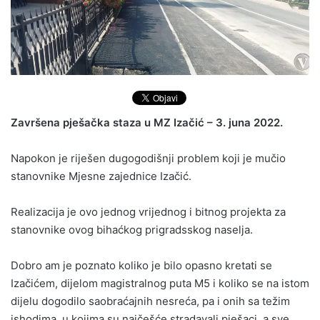
Završena pješačka staza u MZ Izačić – 3. juna 2022.
Napokon je riješen dugogodišnji problem koji je mučio
stanovnike Mjesne zajednice Izačić.
Realizacija je ovo jednog vrijednog i bitnog projekta za
stanovnike ovog bihaćkog prigradsskog naselja.
Dobro am je poznato koliko je bilo opasno kretati se
Izačićem, dijelom magistralnog puta M5 i koliko se na istom
dijelu dogodilo saobraćajnih nesreća, pa i onih sa težim
ishodima, u kojima su najčešće stradavali pješaci, a sve