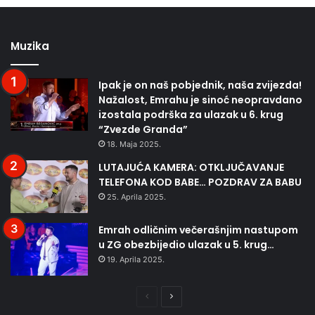
Muzika
Ipak je on naš pobjednik, naša zvijezda!
Nažalost, Emrahu je sinoć neopravdano
izostala podrška za ulazak u 6. krug
“Zvezde Granda”
18. Maja 2025.
LUTAJUĆA KAMERA: OTKLJUČAVANJE
TELEFONA KOD BABE… POZDRAV ZA BABU
25. Aprila 2025.
Emrah odličnim večerašnjim nastupom
u ZG obezbijedio ulazak u 5. krug…
19. Aprila 2025.
Prethodna
Naredna