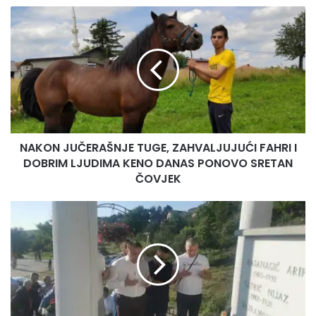
NAKON
JUČERAŠNJE
TUGE,
ZAHVALJUJUĆI
FAHRI
I
DOBRIM
LJUDIMA
KENO
NAKON JUČERAŠNJE TUGE, ZAHVALJUJUĆI FAHRI I
DANAS
PONOVO
DOBRIM LJUDIMA KENO DANAS PONOVO SRETAN
SRETAN
ČOVJEK
ČOVJEK
Obilježena
30.
godišnjica
prve
pobjede
Armije
RBiH
„Bugar