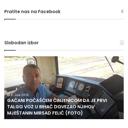
sve
rubrike
Pratite nas na Facebook
Slobodan izbor
GAĆANI
Na
POČAŠĆENI
je
ČINJENICOM
zd
DA
pr
JE
i
PRVI
ra
TALGO
os
3. Jula 2018.
GAĆANI POČAŠĆENI ČINJENICOM DA JE PRVI
VOZ
na
TALGO VOZ U BIHAĆ DOVEZAO NJIHOV
U
pr
MJEŠTANIN MIRSAD FELIĆ (FOTO)
BIHAĆ
nu
DOVEZAO
or
NJIHOV
i