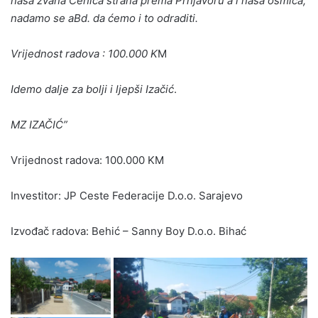
naša zvana Ćehića strana prema Prnjavoru a i naša osmica,
nadamo se aBd. da ćemo i to odraditi.
Vrijednost radova : 100.000 K
M
Idemo dalje za bolji i ljepši Izačić
.
MZ IZAČIĆ”
Vrijednost radova: 100.000 KM
Investitor: JP Ceste Federacije D.o.o. Sarajevo
Izvođač radova: Behić – Sanny Boy D.o.o. Bihać