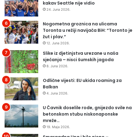
kakav Seattle nije vidio
24. Juna 2026.
Nogometna groznica na ulicama
Toronta u režiji navijača BiH: “Toronto je
žut i plav.”
12. Juna 2026.
Slike iz djetinjstva urezane u naša
sjećanja – nisci šumskih jagoda
8. Juna 2026.
Odlične vijesti: EU ukida roaming za
Balkan
4. Juna 2026.
U Čavnik doselile rode, gnijezdo svile na
betonskom stubu niskonaponske
mreže…
19. Maja 2026.