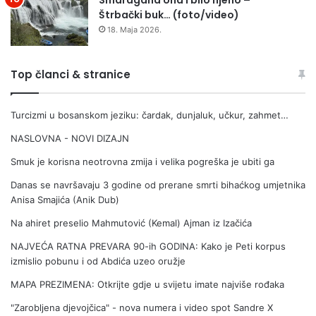
Smaragdna Una i bilo njeno –
Štrbački buk… (foto/video)
18. Maja 2026.
Top članci & stranice
Turcizmi u bosanskom jeziku: čardak, dunjaluk, učkur, zahmet…
NASLOVNA - NOVI DIZAJN
Smuk je korisna neotrovna zmija i velika pogreška je ubiti ga
Danas se navršavaju 3 godine od prerane smrti bihaćkog umjetnika
Anisa Smajića (Anik Dub)
Na ahiret preselio Mahmutović (Kemal) Ajman iz Izačića
NAJVEĆA RATNA PREVARA 90-ih GODINA: Kako je Peti korpus
izmislio pobunu i od Abdića uzeo oružje
MAPA PREZIMENA: Otkrijte gdje u svijetu imate najviše rođaka
"Zarobljena djevojčica" - nova numera i video spot Sandre X