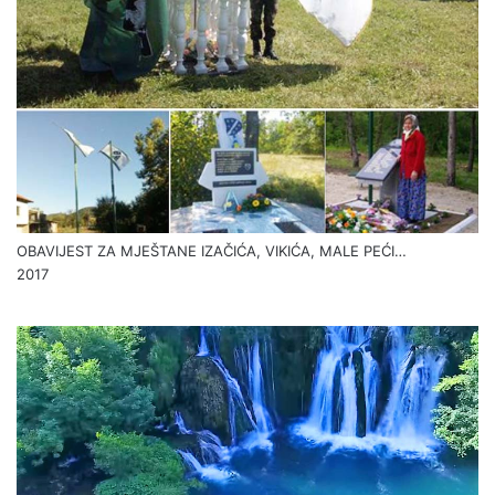
OBAVIJEST ZA MJEŠTANE IZAČIĆA, VIKIĆA, MALE PEĆI…
2017