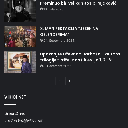
Preminuo bh. velikan Josip Pejaković
19. Jula 2025.
X. MANIFESTACIJA “JESEN NA
GELENDERIMA”
24. Septembra 2024.
Upoznajte Dževada Harbaša – autora
trilogije “Priče iz naših Avlija 1, 2 i 3”
8. Decembra 2023.
Prethodna
Naredna
stranica
stranica
VIKICI NET
Uredništvo
:
urednistvo@vikici.net