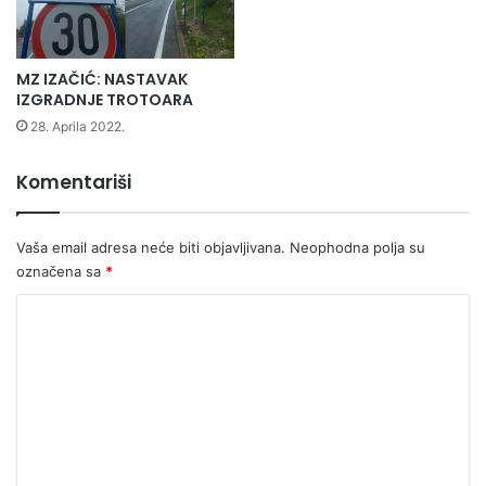
MZ IZAČIĆ: NASTAVAK
IZGRADNJE TROTOARA
28. Aprila 2022.
Komentariši
Vaša email adresa neće biti objavljivana.
Neophodna polja su
označena sa
*
K
o
m
e
n
t