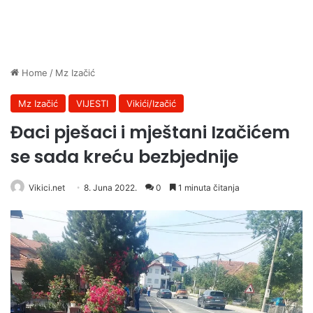
Home
/
Mz Izačić
Mz Izačić
VIJESTI
Vikići/Izačić
Đaci pješaci i mještani Izačićem
se sada kreću bezbjednije
Vikici.net
8. Juna 2022.
0
1 minuta čitanja