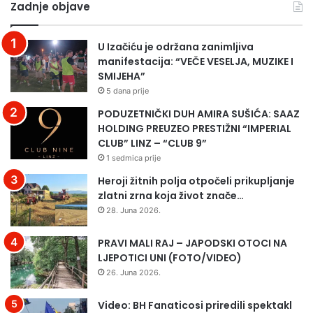
Zadnje objave
MJEŠTANIN
ra
MIRSAD
u
FELIĆ
Uk
U Izačiću je održana zanimljiva
(FOTO)
manifestacija: “VEČE VESELJA, MUZIKE I
SMIJEHA”
5 dana prije
PODUZETNIČKI DUH AMIRA SUŠIĆA: SAAZ
HOLDING PREUZEO PRESTIŽNI “IMPERIAL
CLUB” LINZ – “CLUB 9”
1 sedmica prije
Heroji žitnih polja otpočeli prikupljanje
zlatni zrna koja život znače…
28. Juna 2026.
PRAVI MALI RAJ – JAPODSKI OTOCI NA
LJEPOTICI UNI (FOTO/VIDEO)
26. Juna 2026.
Video: BH Fanaticosi priredili spektakl