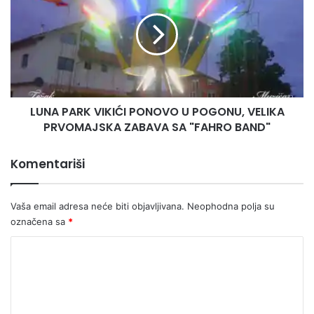
s
N
j
A
e
P
d
A
u
R
r
K
a
V
LUNA PARK VIKIĆI PONOVO U POGONU, VELIKA
d
I
i
PRVOMAJSKA ZABAVA SA "FAHRO BAND"
K
n
I
e
Ć
Komentariši
p
I
o
P
r
O
Vaša email adresa neće biti objavljivana.
Neophodna polja su
o
N
označena sa
*
d
O
i
V
K
c
O
o
e
U
V
P
m
i
O
e