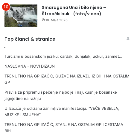
j
e
Smaragdna Una i bilo njeno –
z
Štrbački buk… (foto/video)
a
18. Maja 2026.
p
o
r
Top članci & stranice
o
d
Turcizmi u bosanskom jeziku: čardak, dunjaluk, učkur, zahmet…
i
c
NASLOVNA - NOVI DIZAJN
u
H
TRENUTNO NA GP IZAČIĆ, GUŽVE NA IZLAZU IZ BIH I NA OSTALIM
a
GP
l
Pravila za pripremu i pečenje najbolje i najukusnije bosanske
k
jagnjetine na ražnju
i
ć
U Izačiću je održana zanimljiva manifestacija: "VEČE VESELJA,
MUZIKE I SMIJEHA"
TRENUTNO NA GP IZAČIĆ, STANJE NA OSTALIM GP I CESTAMA
BIH