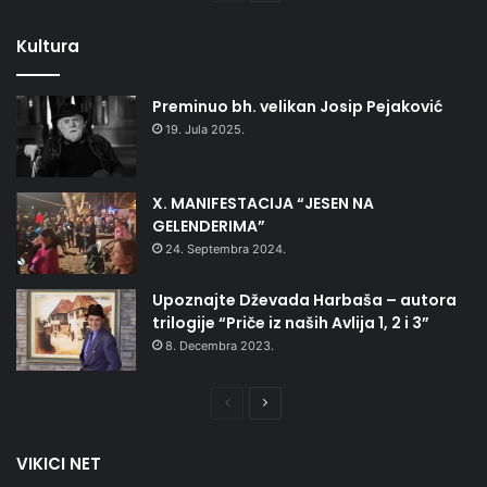
stranica
stranica
Kultura
Preminuo bh. velikan Josip Pejaković
19. Jula 2025.
X. MANIFESTACIJA “JESEN NA
GELENDERIMA”
24. Septembra 2024.
Upoznajte Dževada Harbaša – autora
trilogije “Priče iz naših Avlija 1, 2 i 3”
8. Decembra 2023.
Prethodna
Naredna
stranica
stranica
VIKICI NET