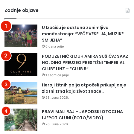
r
r
Zadnje objave
t
u
a
k
2
c
U Izačiću je održana zanimljiva
0
i
manifestacija: “VEČE VESELJA, MUZIKE I
2
j
SMIJEHA”
1
a
6 dana prije
.
p
o
r
PODUZETNIČKI DUH AMIRA SUŠIĆA: SAAZ
d
i
HOLDING PREUZEO PRESTIŽNI “IMPERIAL
r
v
CLUB” LINZ – “CLUB 9”
ž
o
1 sedmica prije
a
d
Heroji žitnih polja otpočeli prikupljanje
t
i
zlatni zrna koja život znače…
i
s
28. Juna 2026.
ć
e
e
k
PRAVI MALI RAJ – JAPODSKI OTOCI NA
s
r
LJEPOTICI UNI (FOTO/VIDEO)
e
a
6
j
26. Juna 2026.
.
u