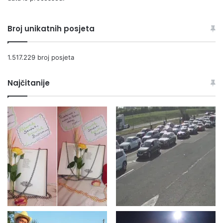
A
B
Broj unikatnih posjeta
A
V
A
1.517.229 broj posjeta
S
A
Najčitanije
"
F
A
H
R
O
B
A
N
D
"