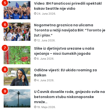
s
a
Video: BH Fanaticosi priredili spektakl
j
p
kakav Seattle nije vidio
e
r
24. Juna 2026.
d
i
n
s
Nogometna groznica na ulicama
i
t
Toronta u režiji navijača BiH: “Toronto je
c
i
žut i plav.”
a
g
12. Juna 2026.
G
l
V
Slike iz djetinjstva urezane u naša
e
B
sjećanja – nisci šumskih jagoda
i
i
n
8. Juna 2026.
h
o
a
v
Odlične vijesti: EU ukida roaming za
ć
e
Balkan
d
4. Juna 2026.
o
n
U Čavnik doselile rode, gnijezdo svile na
a
betonskom stubu niskonaponske
c
mreže…
i
19. Maja 2026.