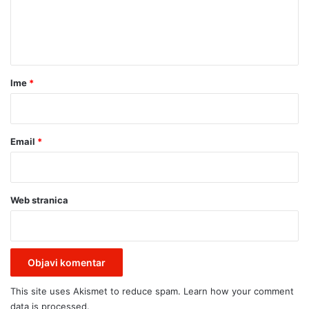
k
G
i
n
O
ć
N
t
U
a
,
V
r
Ime
*
E
*
L
I
K
Email
*
A
P
R
V
Web stranica
O
M
A
J
S
K
This site uses Akismet to reduce spam.
Learn how your comment
A
data is processed.
Z