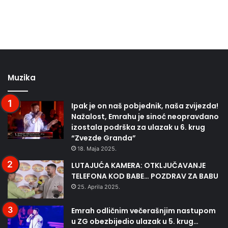
Muzika
Ipak je on naš pobjednik, naša zvijezda!
Nažalost, Emrahu je sinoć neopravdano
izostala podrška za ulazak u 6. krug
“Zvezde Granda”
18. Maja 2025.
LUTAJUĆA KAMERA: OTKLJUČAVANJE
TELEFONA KOD BABE… POZDRAV ZA BABU
25. Aprila 2025.
Emrah odličnim večerašnjim nastupom
u ZG obezbijedio ulazak u 5. krug…