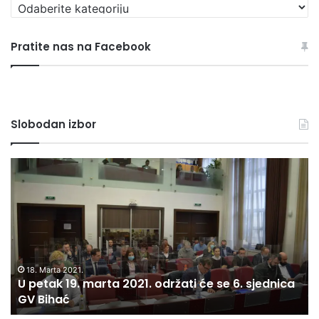
P
r
e
Pratite nas na Facebook
g
l
e
d
a
Slobodan izbor
j
s
v
U
K
e
p
r
r
e
o
u
t
v
b
a
n
r
k
a
i
1
k
k
9
o
18. Marta 2021.
e
U petak 19. marta 2021. održati će se 6. sjednica
.
n
GV Bihać
m
s
a
t