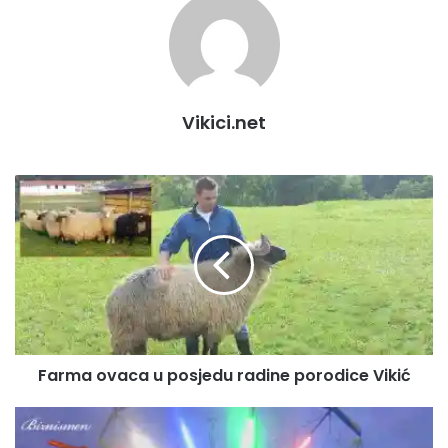
Vikici.net
F
a
r
m
a
o
v
a
c
Farma ovaca u posjedu radine porodice Vikić
a
u
p
L
o
U