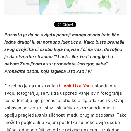
Poznato je da na svijetu postoji mnogo osoba koje liče
jedna drugoj ili su potpuno identicne. Kako biste pronašli
svog dvojnika ili osobu koja najvise liči na vas, dovoljno
je da otvoritie stranicu “I Look Like You” i negdje i u
nekom Zemljinom kutu pronađete 2drugog sebe”.
Pronađite osobu koja izgleda isto kao i vi.
Dovoljno je da na stranicu
I Look Like You
uploadujete
svoju fotografiju, servis za uspoređivanje svih fotografija
će na temelju nje pronaći osobu koja izgleda kao i vi. Ovaj
zabavan servis koji služi isključivo za razonodu nudi i
opciju pregledavanja sličnosti među drugim osobama. Tako
možete pogledati u kojem postotku su neke dvije osobe
slične, odnosno čiji izgled se najviše poklapa s izgledom