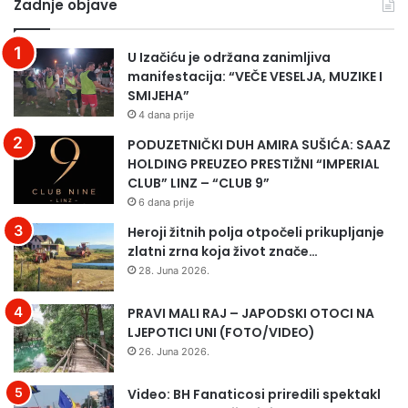
Zadnje objave
U Izačiću je održana zanimljiva
manifestacija: “VEČE VESELJA, MUZIKE I
SMIJEHA”
4 dana prije
PODUZETNIČKI DUH AMIRA SUŠIĆA: SAAZ
HOLDING PREUZEO PRESTIŽNI “IMPERIAL
CLUB” LINZ – “CLUB 9”
6 dana prije
Heroji žitnih polja otpočeli prikupljanje
zlatni zrna koja život znače…
28. Juna 2026.
PRAVI MALI RAJ – JAPODSKI OTOCI NA
LJEPOTICI UNI (FOTO/VIDEO)
26. Juna 2026.
Video: BH Fanaticosi priredili spektakl