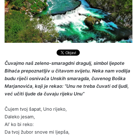
Čuvajmo naš zeleno-smaragdni dragulj, simbol ljepote
Bihaća prepoznatljiv u čitavom svijetu. Neka nam vodilja
budu riječi osnivača Unskih smaragda, čuvenog Boška
Marjanovića, koji je rekao: “Unu ne treba čuvati od ljudi,
već učiti ljude da čuvaju rijeku Unu”
Čujem tvoj šapat, Uno rijeko,
Daleko jesam,
Al’ ko bi reko:
Da tvoj žubor snove mi ljepša,