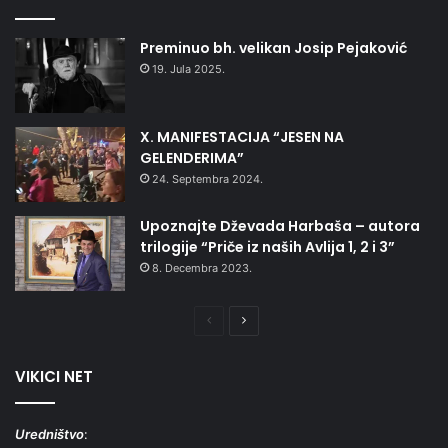
Preminuo bh. velikan Josip Pejaković
19. Jula 2025.
X. MANIFESTACIJA “JESEN NA
GELENDERIMA”
24. Septembra 2024.
Upoznajte Dževada Harbaša – autora
trilogije “Priče iz naših Avlija 1, 2 i 3”
8. Decembra 2023.
Prethodna
Naredna
stranica
stranica
VIKICI NET
Uredništvo
: