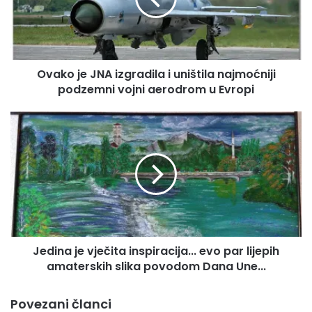
uništila
najmoćniji
podzemni
vojni
Ovako je JNA izgradila i uništila najmoćniji
aerodrom
u
podzemni vojni aerodrom u Evropi
Evropi
Jedina
je
vječita
inspiracija...
evo
par
lijepih
amaterskih
slika
Jedina je vječita inspiracija... evo par lijepih
povodom
Dana
amaterskih slika povodom Dana Une...
Une...
Povezani članci