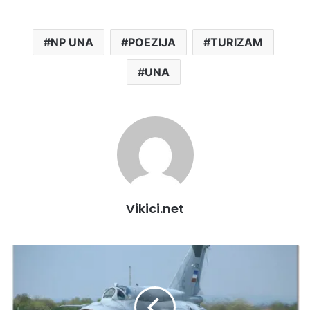
NP UNA
POEZIJA
TURIZAM
UNA
Vikici.net
Ovako
je
JNA
izgradila
i