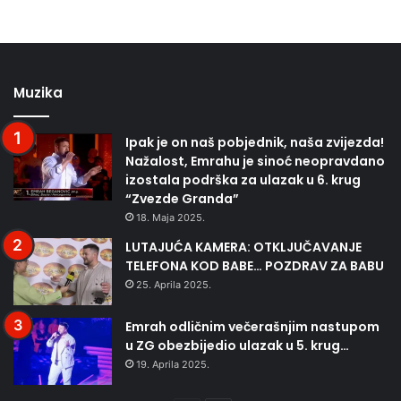
Muzika
Ipak je on naš pobjednik, naša zvijezda!
Nažalost, Emrahu je sinoć neopravdano
izostala podrška za ulazak u 6. krug
“Zvezde Granda”
18. Maja 2025.
LUTAJUĆA KAMERA: OTKLJUČAVANJE
TELEFONA KOD BABE… POZDRAV ZA BABU
25. Aprila 2025.
Emrah odličnim večerašnjim nastupom
u ZG obezbijedio ulazak u 5. krug…
19. Aprila 2025.