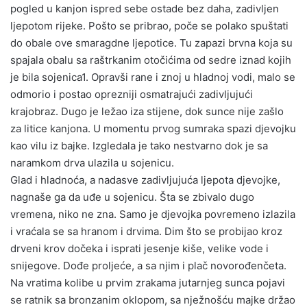
pogled u kanjon ispred sebe ostade bez daha, zadivljen
ljepotom rijeke. Pošto se pribrao, poče se polako spuštati
do obale ove smaragdne ljepotice. Tu zapazi brvna koja su
spajala obalu sa raštrkanim otočićima od sedre iznad kojih
je bila sojenica1. Opravši rane i znoj u hladnoj vodi, malo se
odmorio i postao oprezniji osmatrajući zadivljujući
krajobraz. Dugo je ležao iza stijene, dok sunce nije zašlo
za litice kanjona. U momentu prvog sumraka spazi djevojku
kao vilu iz bajke. Izgledala je tako nestvarno dok je sa
naramkom drva ulazila u sojenicu.
Glad i hladnoća, a nadasve zadivljujuća ljepota djevojke,
nagnaše ga da uđe u sojenicu. Šta se zbivalo dugo
vremena, niko ne zna. Samo je djevojka povremeno izlazila
i vraćala se sa hranom i drvima. Dim što se probijao kroz
drveni krov dočeka i isprati jesenje kiše, velike vode i
snijegove. Dođe proljeće, a sa njim i plač novorođenčeta.
Na vratima kolibe u prvim zrakama jutarnjeg sunca pojavi
se ratnik sa bronzanim oklopom, sa nježnošću majke držao