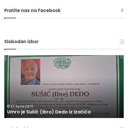
rubrike
Pratite nas na Facebook
Slobodan izbor
Umro
Vo
je
se
Sušić
tr
(Ibro)
et
Dedo
“U
iz
re
Izačića
ve
uč
st
27. Aprila 2025.
Umro je Sušić (Ibro) Dedo iz Izačića
u
Bi