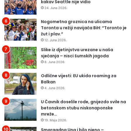
kakav Seattle nije vidio
24. Juna 2026.
Nogometna groznica na ulicama
Toronta u režiji navijača BiH: “Toronto je
žut i plav.”
12. Juna 2026.
Slike iz djetinjstva urezane u naša
sjećanja – nisci šumskih jagoda
8. Juna 2026.
Odlične vijesti: EU ukida roaming za
Balkan
4. Juna 2026.
U Čavnik doselile rode, gnijezdo svile na
betonskom stubu niskonaponske
mreže…
19. Maja 2026.
Smaragdna Una i bilo njeno –