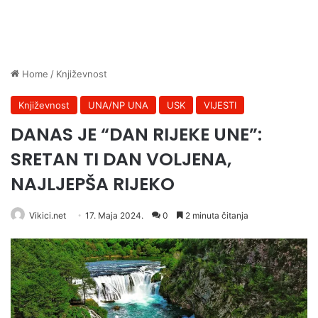
Home
/
Književnost
Književnost
UNA/NP UNA
USK
VIJESTI
DANAS JE “DAN RIJEKE UNE”:
SRETAN TI DAN VOLJENA,
NAJLJEPŠA RIJEKO
Vikici.net
17. Maja 2024.
0
2 minuta čitanja