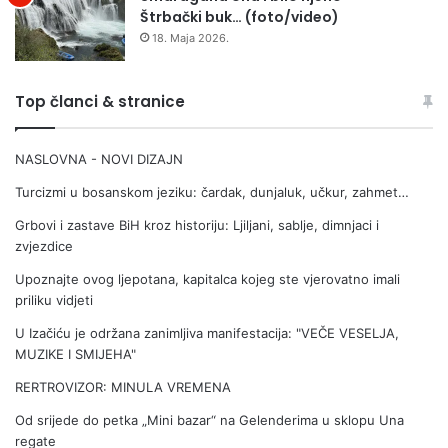
Štrbački buk… (foto/video)
18. Maja 2026.
Top članci & stranice
NASLOVNA - NOVI DIZAJN
Turcizmi u bosanskom jeziku: čardak, dunjaluk, učkur, zahmet…
Grbovi i zastave BiH kroz historiju: Ljiljani, sablje, dimnjaci i
zvjezdice
Upoznajte ovog ljepotana, kapitalca kojeg ste vjerovatno imali
priliku vidjeti
U Izačiću je održana zanimljiva manifestacija: "VEČE VESELJA,
MUZIKE I SMIJEHA"
RERTROVIZOR: MINULA VREMENA
Od srijede do petka „Mini bazar“ na Gelenderima u sklopu Una
regate