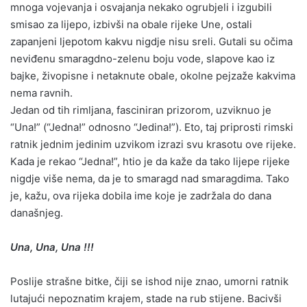
mnoga vojevanja i osvajanja nekako ogrubjeli i izgubili
smisao za lijepo, izbivši na obale rijeke Une, ostali
zapanjeni ljepotom kakvu nigdje nisu sreli. Gutali su očima
neviđenu smaragdno-zelenu boju vode, slapove kao iz
bajke, živopisne i netaknute obale, okolne pejzaže kakvima
nema ravnih.
Jedan od tih rimljana, fasciniran prizorom, uzviknuo je
“Una!” (“Jedna!” odnosno “Jedina!”). Eto, taj priprosti rimski
ratnik jednim jedinim uzvikom izrazi svu krasotu ove rijeke.
Kada je rekao “Jedna!”, htio je da kaže da tako lijepe rijeke
nigdje više nema, da je to smaragd nad smaragdima. Tako
je, kažu, ova rijeka dobila ime koje je zadržala do dana
današnjeg.
Una, Una, Una !!!
Poslije strašne bitke, čiji se ishod nije znao, umorni ratnik
lutajući nepoznatim krajem, stade na rub stijene. Bacivši