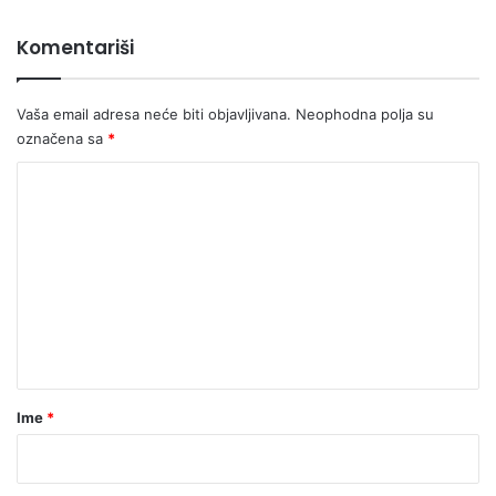
Komentariši
Vaša email adresa neće biti objavljivana.
Neophodna polja su
označena sa
*
K
o
m
e
n
t
a
r
Ime
*
*