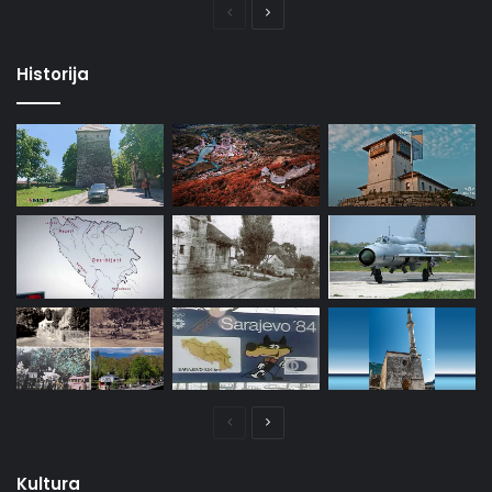
Prethodna
Naredna
stranica
stranica
Historija
Prethodna
Naredna
stranica
stranica
Kultura