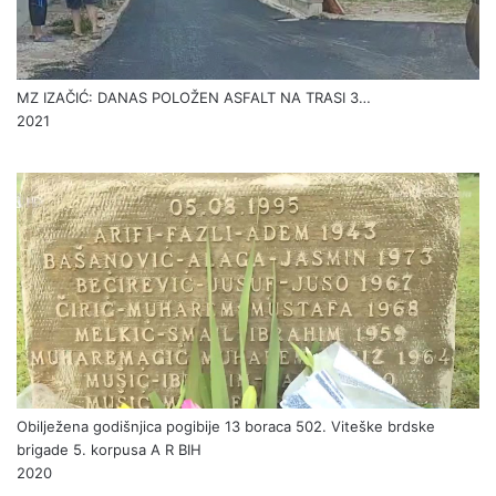
MZ IZAČIĆ: DANAS POLOŽEN ASFALT NA TRASI 3…
2021
Obilježena godišnjica pogibije 13 boraca 502. Viteške brdske
brigade 5. korpusa A R BIH
2020