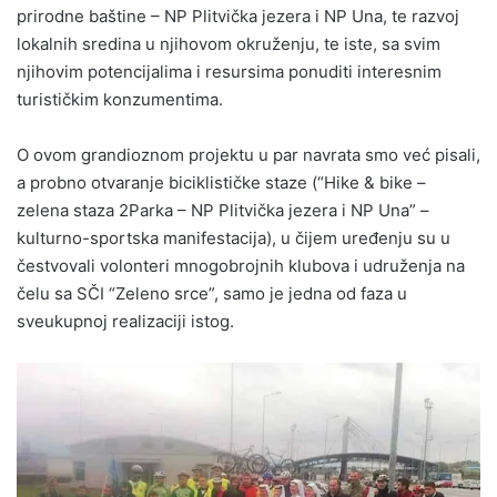
prirodne baštine – NP Plitvička jezera i NP Una, te razvoj
lokalnih sredina u njihovom okruženju, te iste, sa svim
njihovim potencijalima i resursima ponuditi interesnim
turističkim konzumentima.
O ovom grandioznom projektu u par navrata smo već pisali,
a probno otvaranje biciklističke staze (“Hike & bike –
zelena staza 2Parka – NP Plitvička jezera i NP Una” –
kulturno-sportska manifestacija), u čijem uređenju su u
čestvovali volonteri mnogobrojnih klubova i udruženja na
čelu sa SČI “Zeleno srce”, samo je jedna od faza u
sveukupnoj realizaciji istog.