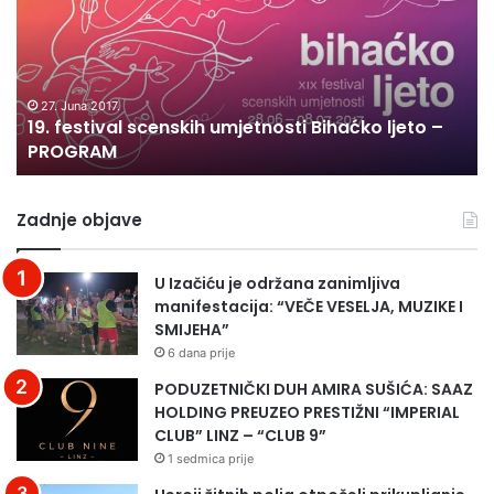
f
a
b
e
c
r
s
i
i
t
j
k
i
e
27. Juna 2017.
e
19. festival scenskih umjetnosti Bihaćko ljeto –
v
z
PROGRAM
a
a
l
p
s
o
Zadnje objave
c
r
e
o
n
d
U Izačiću je održana zanimljiva
s
i
manifestacija: “VEČE VESELJA, MUZIKE I
k
c
SMIJEHA”
i
u
6 dana prije
h
H
u
a
PODUZETNIČKI DUH AMIRA SUŠIĆA: SAAZ
m
l
HOLDING PREUZEO PRESTIŽNI “IMPERIAL
j
k
CLUB” LINZ – “CLUB 9”
e
i
1 sedmica prije
t
ć