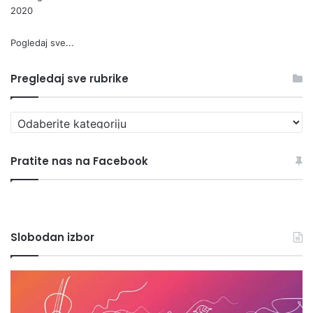
2020
Pogledaj sve...
Pregledaj sve rubrike
P
r
e
Pratite nas na Facebook
g
l
e
d
a
Slobodan izbor
j
s
v
1
D
e
9
o
r
.
n
u