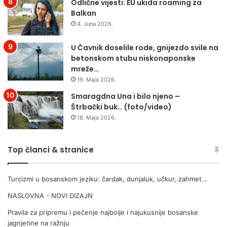
Odlične vijesti: EU ukida roaming za
R
š
Balkan
A
a
4. Juna 2026.
M
l
t
U Čavnik doselile rode, gnijezdo svile na
e
betonskom stubu niskonaponske
r
mreže…
i
19. Maja 2026.
m
a
Smaragdna Una i bilo njeno –
R
Štrbački buk… (foto/video)
a
18. Maja 2026.
i
f
f
Top članci & stranice
e
i
Turcizmi u bosanskom jeziku: čardak, dunjaluk, učkur, zahmet…
s
e
NASLOVNA - NOVI DIZAJN
n
B
Pravila za pripremu i pečenje najbolje i najukusnije bosanske
A
jagnjetine na ražnju