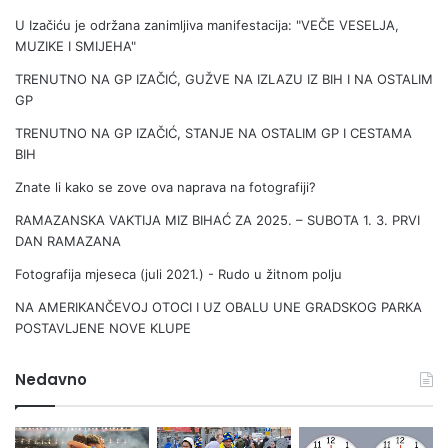
N
U Izačiću je održana zanimljiva manifestacija: "VEČE VESELJA,
K
MUZIKE I SMIJEHA"
TRENUTNO NA GP IZAČIĆ, GUŽVE NA IZLAZU IZ BIH I NA OSTALIM
GP
TRENUTNO NA GP IZAČIĆ, STANJE NA OSTALIM GP I CESTAMA
BIH
Znate li kako se zove ova naprava na fotografiji?
RAMAZANSKA VAKTIJA MIZ BIHAĆ ZA 2025. – SUBOTA 1. 3. PRVI
DAN RAMAZANA
Fotografija mjeseca (juli 2021.) - Rudo u žitnom polju
NA AMERIKANČEVOJ OTOCI I UZ OBALU UNE GRADSKOG PARKA
POSTAVLJENE NOVE KLUPE
Nedavno