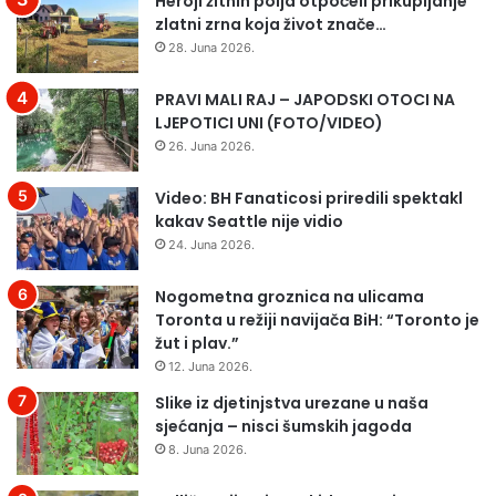
Heroji žitnih polja otpočeli prikupljanje
n
u
zlatni zrna koja život znače…
o
B
28. Juna 2026.
s
i
t
H
PRAVI MALI RAJ – JAPODSKI OTOCI NA
i
m
LJEPOTICI UNI (FOTO/VIDEO)
B
o
i
g
26. Juna 2026.
h
u
a
s
Video: BH Fanaticosi priredili spektakl
ć
e
kakav Seattle nije vidio
k
u
24. Juna 2026.
o
p
l
l
Nogometna groznica na ulicama
j
a
Toronta u režiji navijača BiH: “Toronto je
e
ć
žut i plav.”
t
i
12. Juna 2026.
o
v
–
Slike iz djetinjstva urezane u naša
a
P
sjećanja – nisci šumskih jagoda
t
R
i
8. Juna 2026.
O
n
G
a