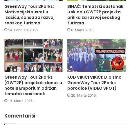
i
e
GreenWay Tour 2Parks:
BIHAĆ: Tematski sastanak
m
d
Motivacijski susret u
u sklopu GWT2P projekta,
r
a
Izačiću, šansa za razvoj
prilika za razvoj seoskog
e
seoskog turizma
turizma
s
z
e
24. Februara 2015.
6. Marta 2015.
u
p
l
o
t
h
a
v
t
a
o
l
m
i
GreenWay Tour 2Parks
KUD VIKIĆI VIKIĆI: Dio smo
o
(GWT2P) projekat: danas u
GreenWay Tour 2Parks
v
hotelu Emporium održan
porodice (VIDEO SPOT)
a
tematski sastanak
k
20. Marta 2015.
13. Marta 2015.
v
i
m
Komentariši
u
l