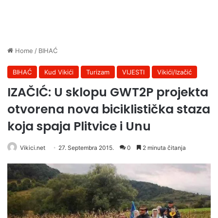
Home
/
BIHAĆ
BIHAĆ
Kud Vikići
Turizam
VIJESTI
Vikići/Izačić
IZAČIĆ: U sklopu GWT2P projekta
otvorena nova biciklistička staza
koja spaja Plitvice i Unu
Vikici.net
27. Septembra 2015.
0
2 minuta čitanja