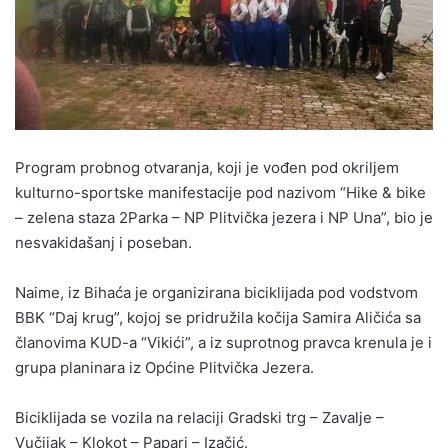
Program probnog otvaranja, koji je vođen pod okriljem
kulturno-sportske manifestacije pod nazivom “Hike & bike
– zelena staza 2Parka – NP Plitvička jezera i NP Una”, bio je
nesvakidašanj i poseban.
Naime, iz Bihaća je organizirana biciklijada pod vodstvom
BBK “Daj krug”, kojoj se pridružila kočija Samira Aličića sa
članovima KUD-a “Vikići”, a iz suprotnog pravca krenula je i
grupa planinara iz Općine Plitvička Jezera.
Biciklijada se vozila na relaciji Gradski trg – Zavalje –
Vučijak – Klokot – Papari – Izačić.