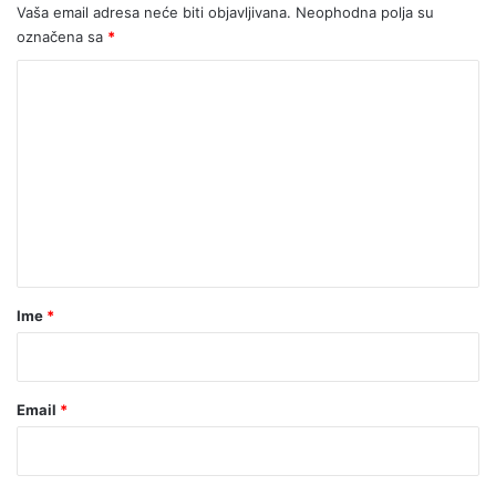
o
Vaša email adresa neće biti objavljivana.
Neophodna polja su
v
označena sa
*
o
K
m
o
m
e
n
t
a
r
Ime
*
*
Email
*