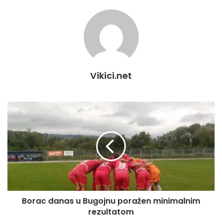
Vikici.net
B
o
r
a
c
d
a
n
a
Borac danas u Bugojnu poražen minimalnim
s
rezultatom
u
B